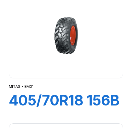
MITAS - EM01
405/70R18 156B
(168 A2) EM-01