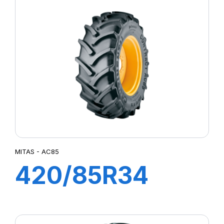
AC85(18.4R30)
MITAS - AC85
420/85R34
142A8 TL AC85