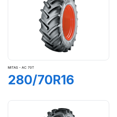
MITAS - AC 70T
280/70R16
(7.50R16) 112A8
(112B) TL AC