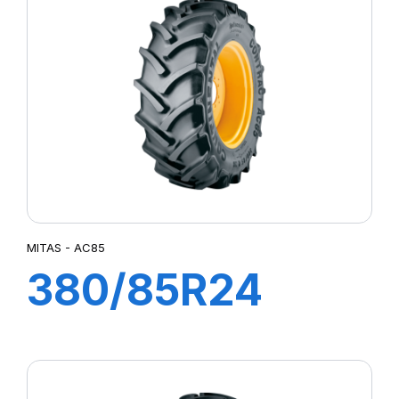
MITAS - AC85
380/85R24
AC85
131A8/131B TL