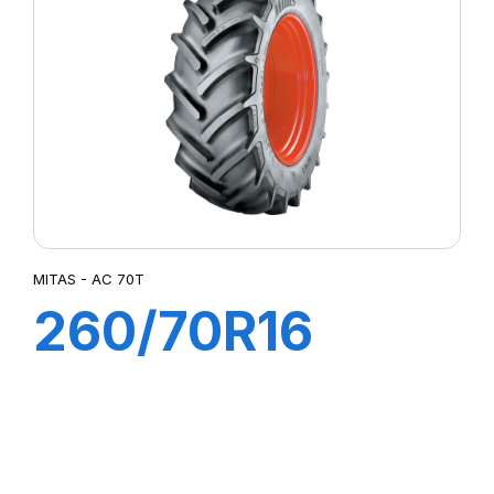
70T
MITAS - AC 70T
260/70R16
(6.50R16) 190A8
(109B) TL AC