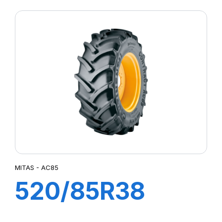
MITAS - AC85
520/85R38
155A8 (155B) TL