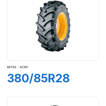
(14.9R30)
MITAS - AC85
380/85R28
133A8/133B TL
AC85 (14.9R28)