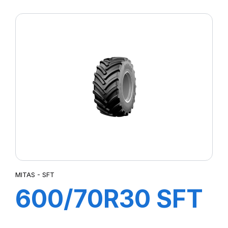
AC 70H
MITAS - SFT
600/70R30 SFT
152/155A8