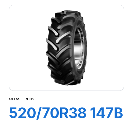
AC85 (20,8R38)
MITAS - RD02
520/70R38 147B
TL RD02