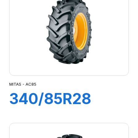
(14.9R24)
MITAS - AC85
340/85R28
(13.6R28) TL
127A8 (127B)