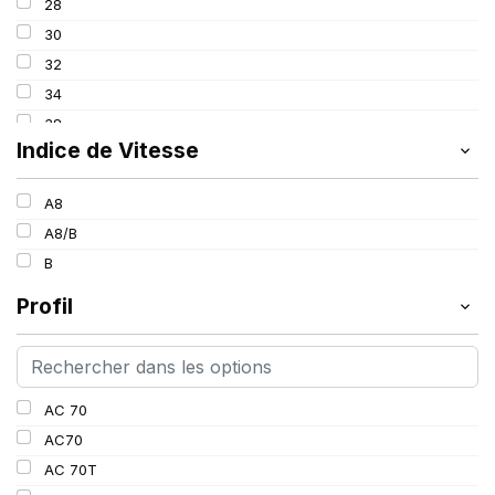
28
152/155
30
155
32
156
34
157
38
167
Indice de Vitesse
172
190
A8
A8/B
B
Profil
AC 70
AC70
AC 70T