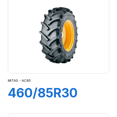
MITAS - AC85
460/85R30
145A8 TL