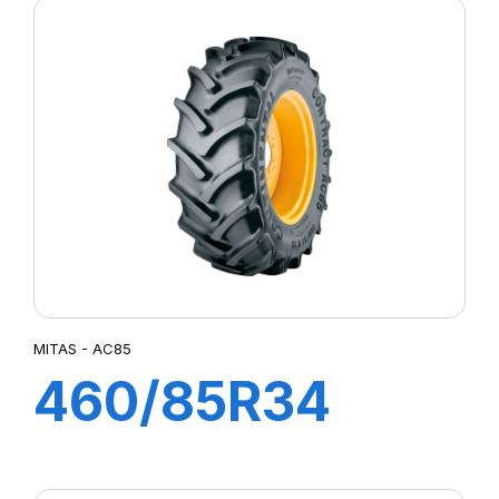
MITAS - AC85
460/85R34
147A8 TL AC85