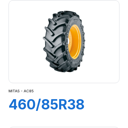
MITAS - AC85
460/85R38
149A8 TL AC85