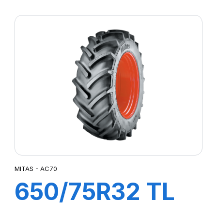
(30.5R32)
172A8 (169B) TL
AC 70 H
MITAS - AC70
650/75R32 TL