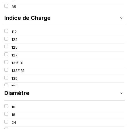
800
85
Indice de Charge
112
122
125
127
131/131
133/131
135
137
Diamètre
142
143
16
145
18
147
24
149