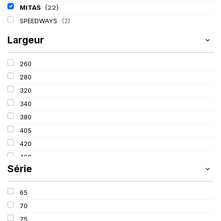
MITAS
(22)
SPEEDWAYS
(2)
Largeur
260
280
320
340
380
405
420
460
Série
480
520
65
600
70
650
75