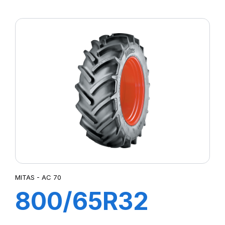
167A8 TL AC70
MITAS - AC 70
800/65R32