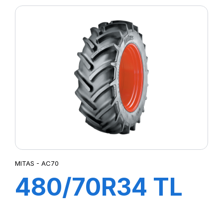
MITAS - AC70
480/70R34 TL
143A8/B AC70 G