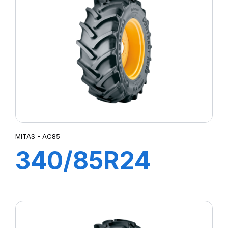
AC85
MITAS - AC85
340/85R24
(13.6R24) 125A8
(125B) TL AC85