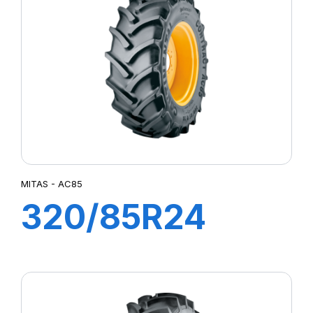
MITAS
MITAS - AC85
320/85R24
122A8 TL AC85
(12.4R24)