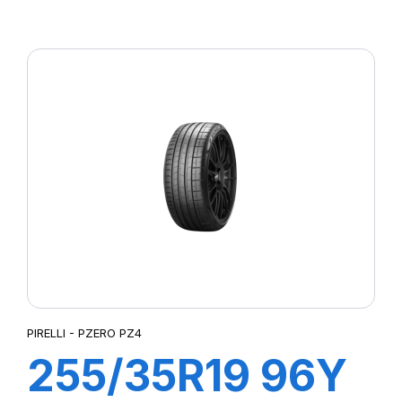
R-F P7
CINTURATO(*)
PIRELLI - PZERO PZ4
255/35R19 96Y