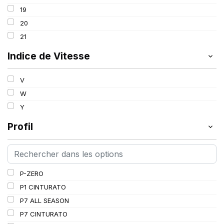
99
19
100
20
101
21
102
Indice de Vitesse
103
V
W
Y
Profil
P-ZERO
P1 CINTURATO
P7 ALL SEASON
P7 CINTURATO