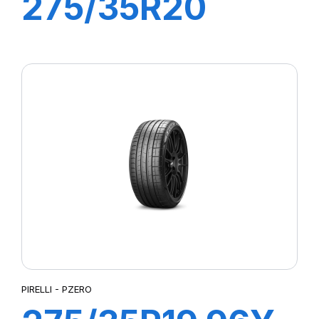
275/35R20
102Y XL R-F
PZERO PZ4(*)
PIRELLI - PZERO