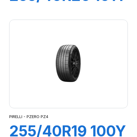
XL R-F P-ZERO
PZ4 (MOE-S)
ncs
PIRELLI - PZERO PZ4
255/40R19 100Y