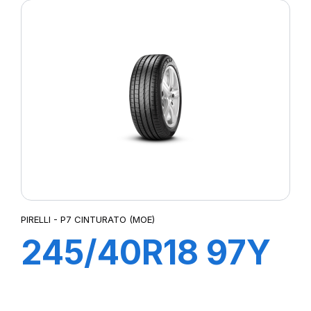
PIRELLI - P7 CINTURATO (MOE)
245/40R18 97Y
XL R-F P7