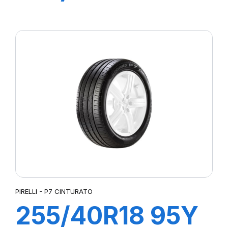
XL R-F P-ZERO
PZ4 (*)
PIRELLI - P7 CINTURATO
255/40R18 95Y