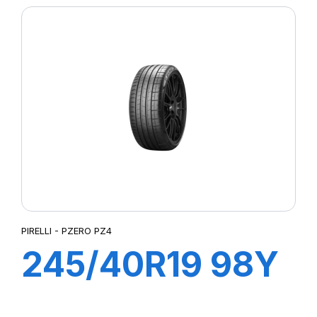
CINTURATO (*)
(MOE)
PIRELLI - PZERO PZ4
245/40R19 98Y
XL R-F P ZERO