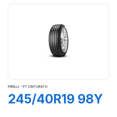
PZERO/PZ4 (*)
PIRELLI - P7 CINTURATO
245/40R19 98Y
XL R-F P7