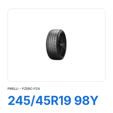
R-F P7
CINTURATO (*)
PIRELLI - PZERO PZ4
245/45R19 98Y