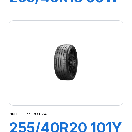
R-F P7
CINTURATO(*)
PIRELLI - PZERO PZ4
255/40R20 101Y