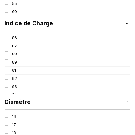
55
60
Indice de Charge
86
87
88
89
91
92
93
94
Diamètre
95
96
16
97
17
98
18