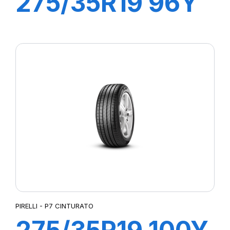
275/35R19 96Y
R-F PZERO (*)
PIRELLI - P7 CINTURATO