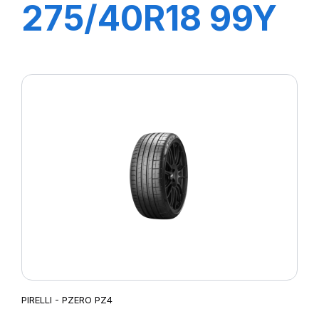
275/40R18 99Y
R-F P7
CINTURATO (*)
(MOE)
PIRELLI - PZERO PZ4