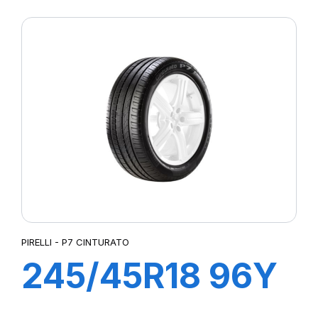
XL R-F P7 ALL
SEASON (*)
PIRELLI - P7 CINTURATO
245/45R18 96Y
R-F P7