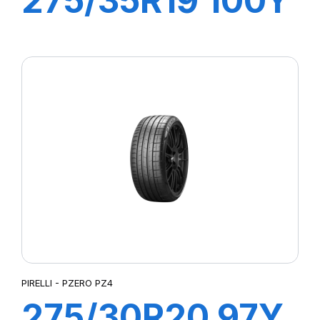
275/35R19 100Y
XL R-F P7
CINTURATO (*)
(MOE)
PIRELLI - PZERO PZ4
275/30R20 97Y