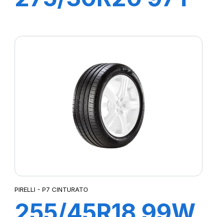
XL R-F PZERO
(*)(MOE)PZ4
PIRELLI - P7 CINTURATO
255/45R18 99W