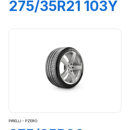
275/35R21 103Y
XL R-F P-ZERO
/PZ4 (*)
PIRELLI - PZERO