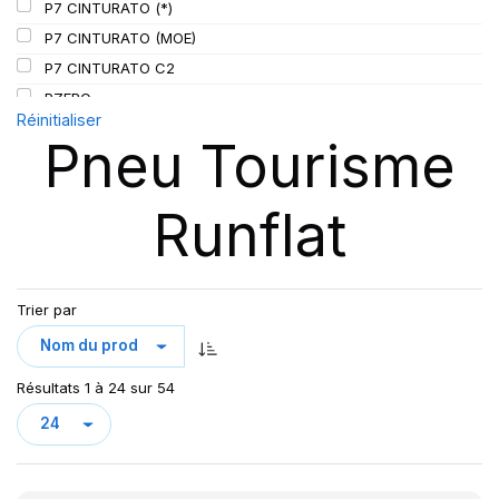
P7 CINTURATO (*)
P7 CINTURATO (MOE)
P7 CINTURATO C2
PZERO
Réinitialiser
P ZERO 5
Pneu Tourisme
PZERO PZ4
PZERO R-F ELCT
Runflat
R-F P7 CINTURATO (*) K1
S-VERD
Trier par
Résultats 1 à 24 sur 54