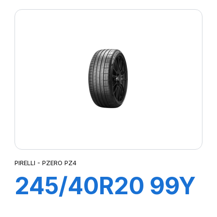
CINTURATO (*)
PIRELLI - PZERO PZ4
245/40R20 99Y
XL R-F