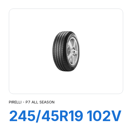
R-F PZERO PZ4
(*)
PIRELLI - P7 ALL SEASON
245/45R19 102V