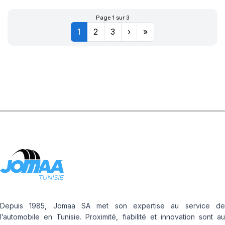
CINTURATO
Page 1 sur 3
1
2
3
›
»
(MOE)
Depuis 1985, Jomaa SA met son expertise au service de
l’automobile en Tunisie. Proximité, fiabilité et innovation sont au