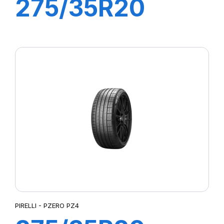
275/35R20
102Y XL R-F
PZERO (MOE)
PIRELLI - PZERO PZ4