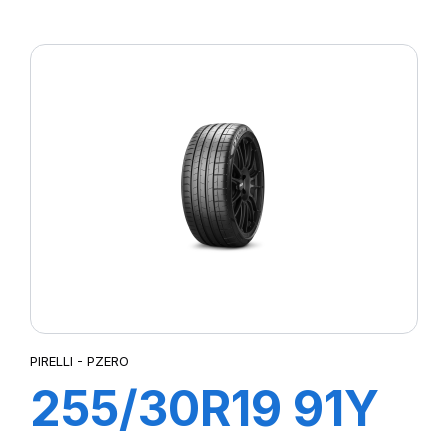
XL R-F PZERO
PZ4 (*)
PIRELLI - PZERO
255/30R19 91Y