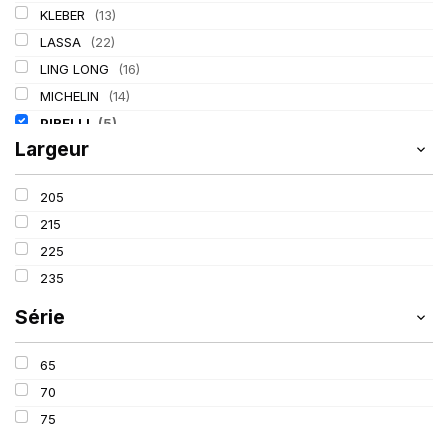
KLEBER
(13)
LASSA
(22)
LING LONG
(16)
MICHELIN
(14)
PIRELLI
(5)
Largeur
TIGAR
(2)
205
215
225
235
Série
65
70
75