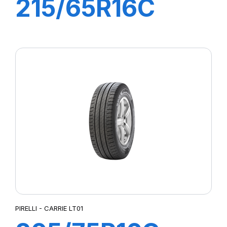
215/65R16C
109T CARRIE
LT01
PIRELLI - CARRIE LT01