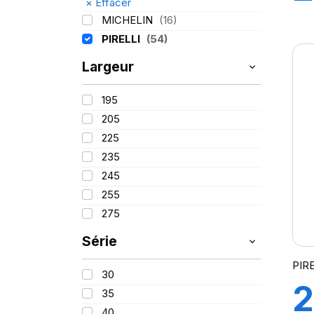
×
Effacer
8
MICHELIN
(16)
PIRELLI
(54)
F
Largeur
5
195
205
225
235
245
255
275
Série
PIR
30
2
35
40