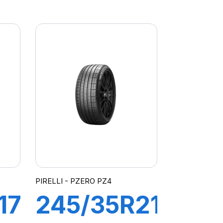
92W XL
R-F P
ZERO
(MOE)
PIRELLI - PZERO PZ4
17
245/35R21