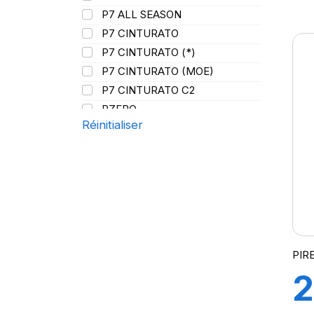
9
P7 ALL SEASON
P7 CINTURATO
F
P7 CINTURATO (*)
P7 CINTURATO (MOE)
P
P7 CINTURATO C2
PZERO
(
Réinitialiser
P ZERO 5
PZERO PZ4
PZERO R-F ELCT
R-F P7 CINTURATO (*) K1
S-VERD
PIR
2