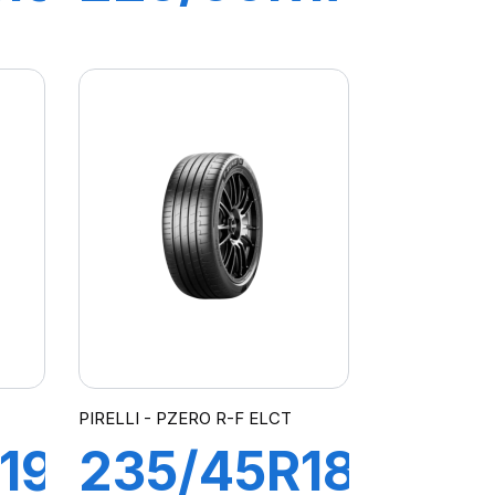
R-
94W R-F
O
P7
CINTURATO
(MOE)
PIRELLI - PZERO R-F ELCT
19
235/45R18