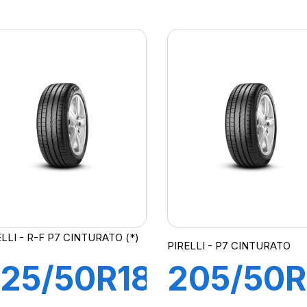
8W XL
97Y R-F
-F P7
P7
CINTURATO
CINTUR
2 (*)
(*)(MOE
ELLI - R-F P7 CINTURATO (*)
PIRELLI - P7 CINTURATO
25/50R18
205/50R