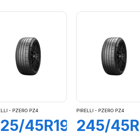
5W R-F
89Y R-F
7
P7
CINTURATO
CINTUR
*) K1
(*)
ELLI - PZERO PZ4
PIRELLI - PZERO PZ4
25/45R19
245/45R