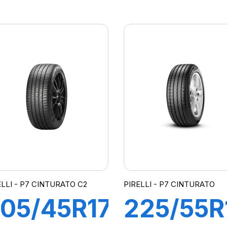
3Y XL R-
86W XL
 PZERO
R-F
Z4(*)
PZERO
KS)
PZ4(*)
ELLI - P7 CINTURATO C2
PIRELLI - P7 CINTURATO
05/45R17
225/55R