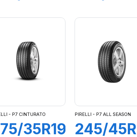
01Y XL R-
100Y XL
 P-ZERO
R-F P-
PZ4
ZERO P
MOE-S)
(*)
cs
ELLI - P7 CINTURATO
PIRELLI - P7 ALL SEASON
75/35R19
245/45R