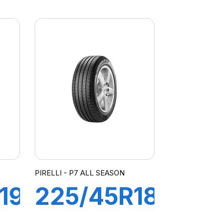
96Y XL R-
F PZERO
ATO
PZ4
(MOE)
PIRELLI - P7 ALL SEASON
19
225/45R18