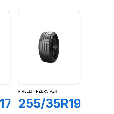
96Y XL R-
F P
ATO
ZERO(*)
)
PZ4
PIRELLI - PZERO PZ4
17
255/35R19