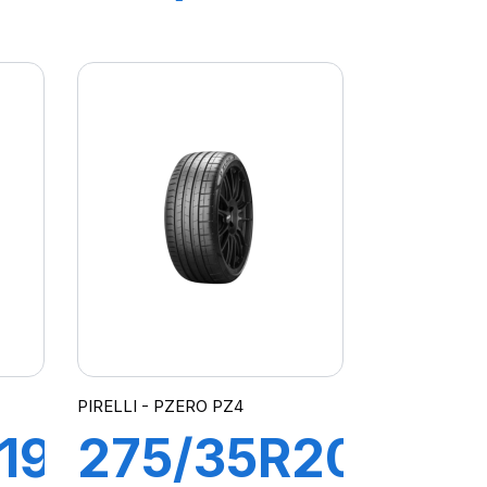
98Y XL R-
F PZERO
Z4
ELT
PIRELLI - PZERO PZ4
19
275/35R20