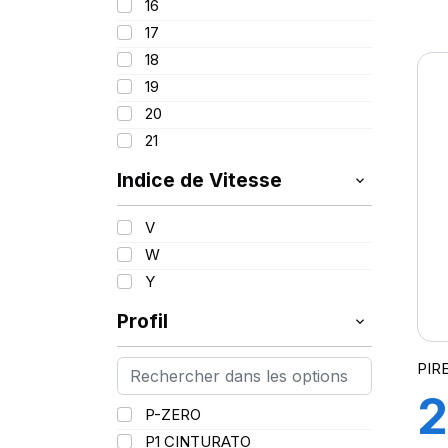
16
1
97
17
98
18
R
99
19
100
20
101
21
102
103
Indice de Vitesse
(
V
W
Y
Profil
PIR
2
P-ZERO
P1 CINTURATO