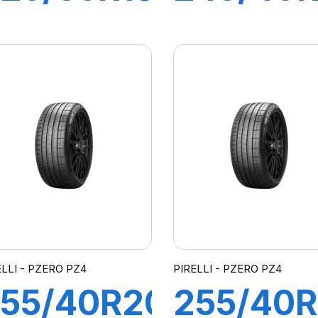
8Y XL R-
98Y XL 
 PZERO
F P ZER
(*)
PZ4(*)
ELLI - PZERO PZ4
PIRELLI - PZERO PZ4
55/40R20
255/40R