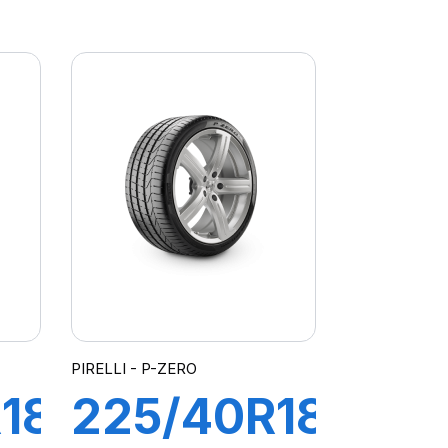
102Y XL
R-F
PZERO
PZ4(*)
PIRELLI - P-ZERO
18
225/40R18