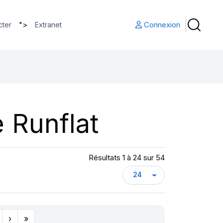
">
Connexion
cter
Extranet
 Runflat
Résultats 1 à 24 sur 54
›
»