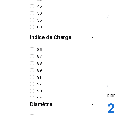
1
45
50
F
55
60
Indice de Charge
(
86
87
n
88
89
91
92
93
PIR
94
2
Diamètre
95
96