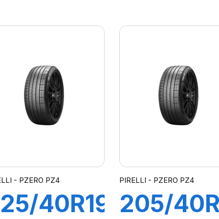
00Y XL
102V XL
-F P7
R-F P7
CINTURATO
ALL
*)(MOE)
SEASON
(*)
ELLI - PZERO PZ4
PIRELLI - PZERO PZ4
25/40R19
205/40R