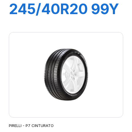
245/40R20 99Y
XL R-F
PZERO/PZ4 (*)
PIRELLI - P7 CINTURATO