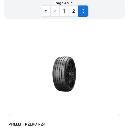
Page 3 sur 3
«
‹
1
2
3
PIRELLI - PZERO PZ4