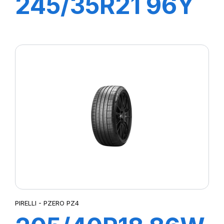
245/35R21 96Y
XL R-F PZERO
(*)
PIRELLI - PZERO PZ4