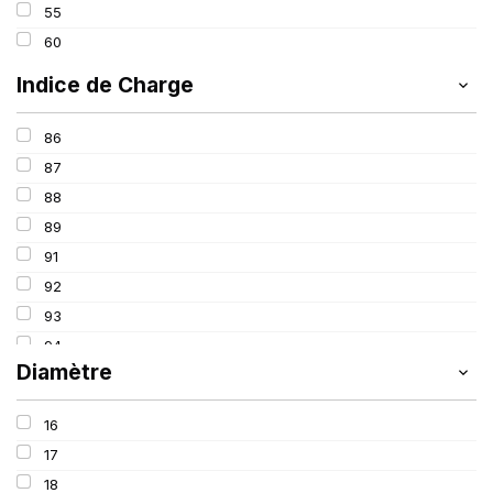
55
60
Indice de Charge
86
87
88
89
91
92
93
94
Diamètre
95
96
16
97
17
98
18