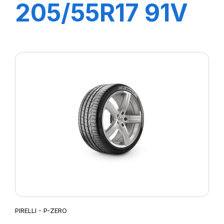
205/55R17 91V
R-F P7
CINTURATO (*)
PIRELLI - P-ZERO