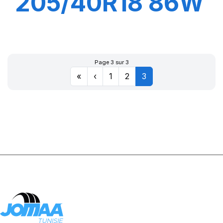
205/40R18 86W
XL R-F PZERO
PZ4(*)
Page 3 sur 3
«
‹
1
2
3