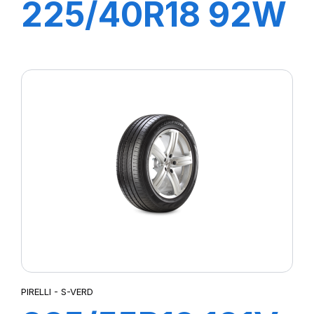
225/40R18 92W
XL R-F P ZERO
(MOE)
PIRELLI - S-VERD