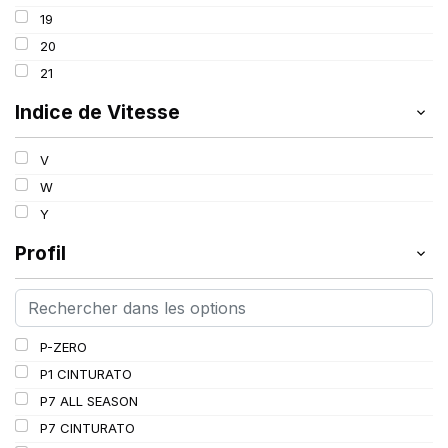
99
19
100
20
101
21
102
Indice de Vitesse
103
V
W
Y
Profil
P-ZERO
P1 CINTURATO
P7 ALL SEASON
P7 CINTURATO