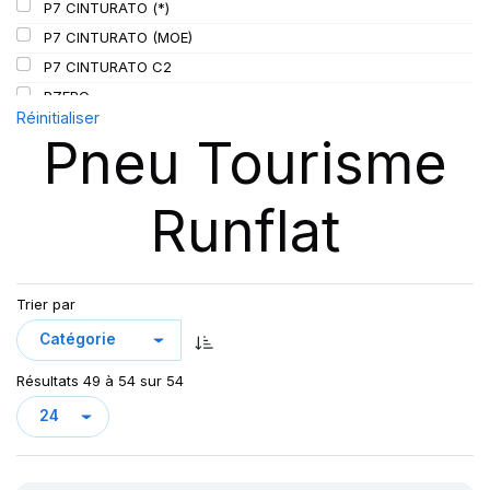
P7 CINTURATO (*)
P7 CINTURATO (MOE)
P7 CINTURATO C2
PZERO
Réinitialiser
P ZERO 5
Pneu Tourisme
PZERO PZ4
PZERO R-F ELCT
Runflat
R-F P7 CINTURATO (*) K1
S-VERD
Trier par
Résultats 49 à 54 sur 54