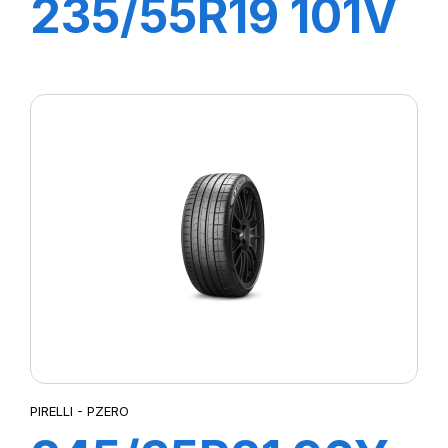
235/55R19 101V
R-F S-VERD
(MOE)
PIRELLI - PZERO