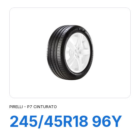
XL R-F P7 ALL
SEASON (*)
PIRELLI - P7 CINTURATO
245/45R18 96Y
R-F P7