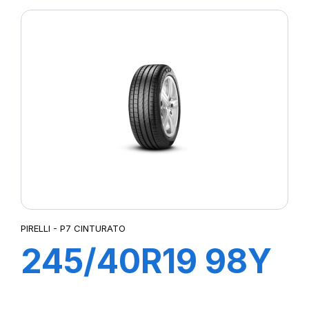
PZERO/PZ4 (*)
PIRELLI - P7 CINTURATO
245/40R19 98Y
XL R-F P7