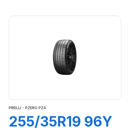
R-F P7
CINTURATO(*)
PIRELLI - PZERO PZ4
255/35R19 96Y