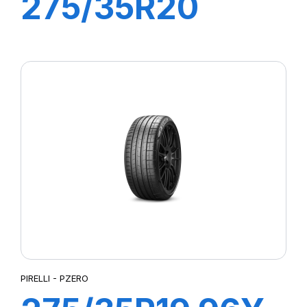
275/35R20
102Y XL R-F
PZERO PZ4(*)
PIRELLI - PZERO