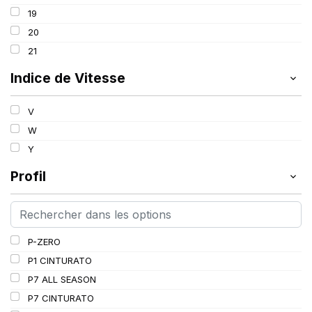
99
19
100
20
101
21
102
Indice de Vitesse
103
V
W
Y
Profil
P-ZERO
P1 CINTURATO
P7 ALL SEASON
P7 CINTURATO