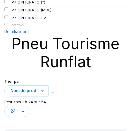
P7 CINTURATO (*)
P7 CINTURATO (MOE)
P7 CINTURATO C2
PZERO
Réinitialiser
P ZERO 5
Pneu Tourisme
PZERO PZ4
PZERO R-F ELCT
Runflat
R-F P7 CINTURATO (*) K1
S-VERD
Trier par
Résultats 1 à 24 sur 54