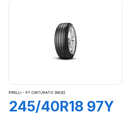
PIRELLI - P7 CINTURATO (MOE)
245/40R18 97Y
XL R-F P7