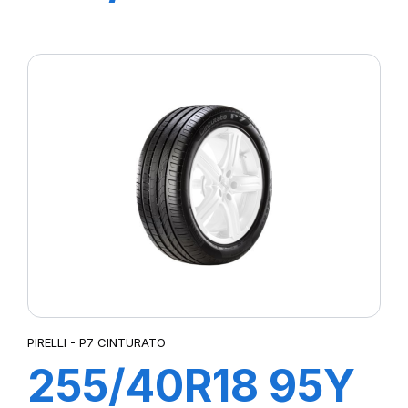
XL R-F P-ZERO
PZ4 (*)
PIRELLI - P7 CINTURATO
255/40R18 95Y