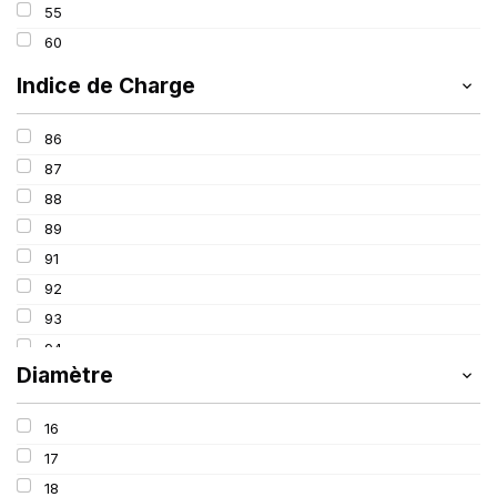
55
60
Indice de Charge
86
87
88
89
91
92
93
94
Diamètre
95
96
16
97
17
98
18