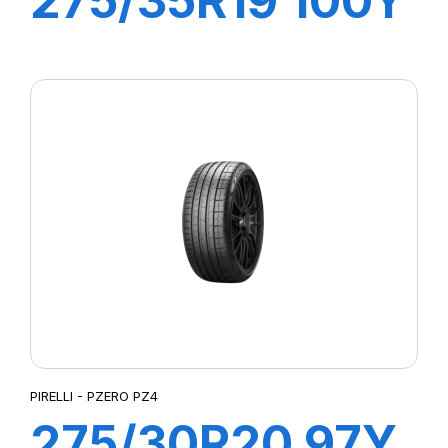
275/35R19 100Y
XL R-F P7
CINTURATO (*)
(MOE)
PIRELLI - PZERO PZ4
275/30R20 97Y