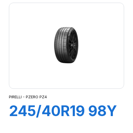
CINTURATO (*)
(MOE)
PIRELLI - PZERO PZ4
245/40R19 98Y
XL R-F P ZERO