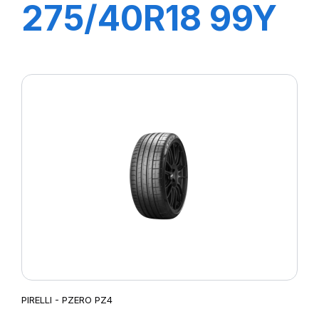
275/40R18 99Y
R-F P7
CINTURATO (*)
(MOE)
PIRELLI - PZERO PZ4