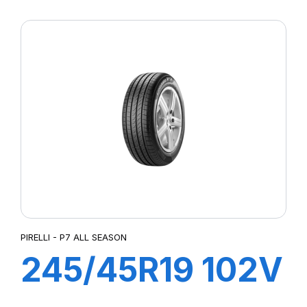
R-F PZERO PZ4
(*)
PIRELLI - P7 ALL SEASON
245/45R19 102V