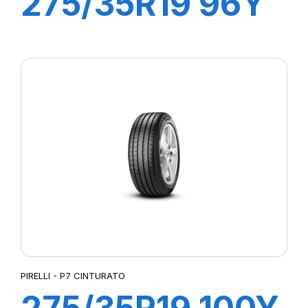
275/35R19 96Y
R-F PZERO (*)
PIRELLI - P7 CINTURATO