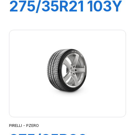
275/35R21 103Y
XL R-F P-ZERO
/PZ4 (*)
PIRELLI - PZERO