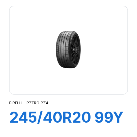
CINTURATO (*)
PIRELLI - PZERO PZ4
245/40R20 99Y
XL R-F