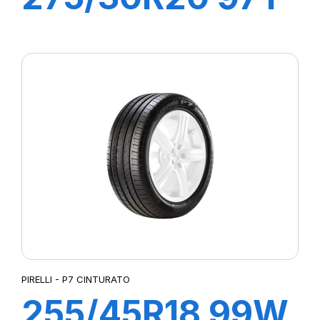
XL R-F PZERO
(*)(MOE)PZ4
PIRELLI - P7 CINTURATO
255/45R18 99W