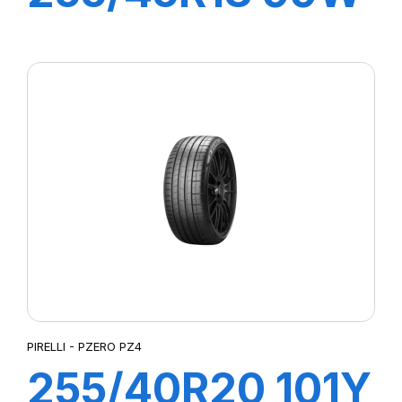
R-F P7
CINTURATO(*)
PIRELLI - PZERO PZ4
255/40R20 101Y