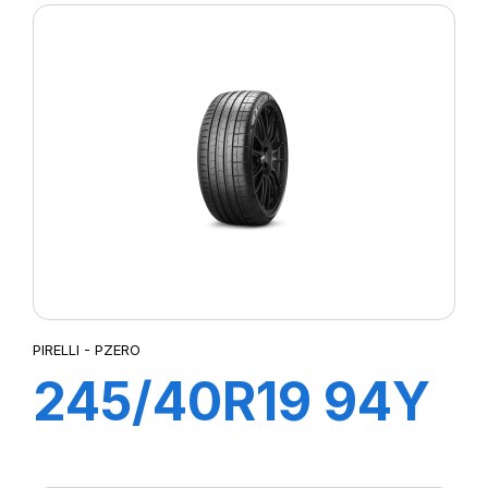
PZ4(*)
PIRELLI - PZERO
245/40R19 94Y
R-F PZERO (*)