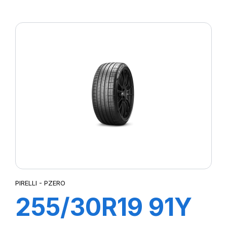
XL R-F PZERO
PZ4 (*)
PIRELLI - PZERO
255/30R19 91Y