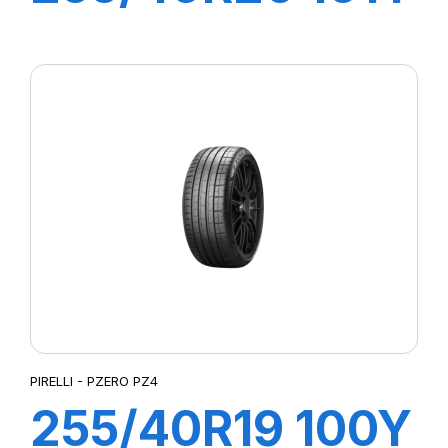
XL R-F P-ZERO
PZ4 (MOE-S)
ncs
PIRELLI - PZERO PZ4
255/40R19 100Y