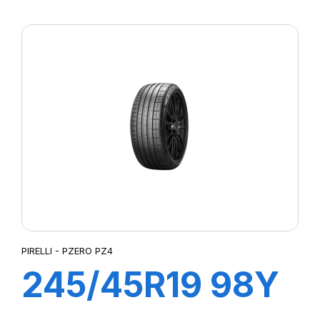
R-F P7
CINTURATO (*)
PIRELLI - PZERO PZ4
245/45R19 98Y