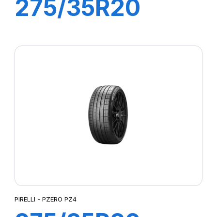
275/35R20
102Y XL R-F
PZERO (MOE)
PIRELLI - PZERO PZ4