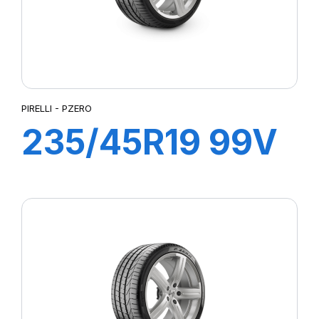
PIRELLI - PZERO
235/45R19 99V
XL PZERO AS
(VOL)