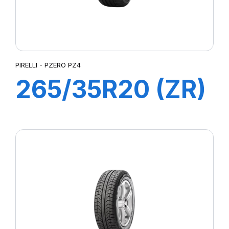
PIRELLI - PZERO PZ4
265/35R20 (ZR)
99Y XL P-ZERO
PZ4 (M01)