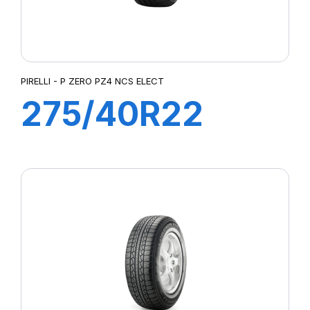
PIRELLI - P ZERO PZ4 NCS ELECT
275/40R22
107Y XL
PZEROE*ncs elt