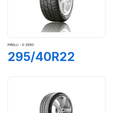
PIRELLI - S-ZERO
295/40R22
112W S-ZERO
(MO1)