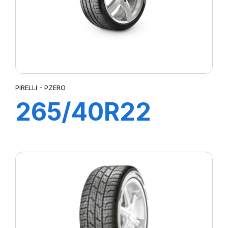
PIRELLI - PZERO
265/40R22
106Y XL PZERO
(J)(LR)