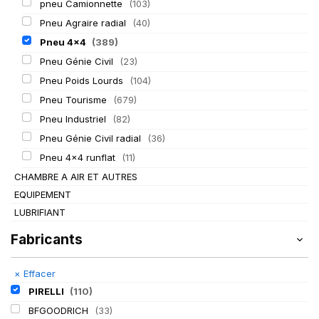
pneu Camionnette
(103)
Pneu Agraire radial
(40)
Pneu 4x4
(389)
Pneu Génie Civil
(23)
Pneu Poids Lourds
(104)
Pneu Tourisme
(679)
Pneu Industriel
(82)
Pneu Génie Civil radial
(36)
Pneu 4x4 runflat
(11)
CHAMBRE A AIR ET AUTRES
EQUIPEMENT
LUBRIFIANT
Fabricants
×
Effacer
PIRELLI
(110)
BFGOODRICH
(33)