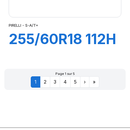
PIRELLI - S-A/T+
255/60R18 112H
XL S-A/T+
Page 1 sur 5
1
2
3
4
5
›
»