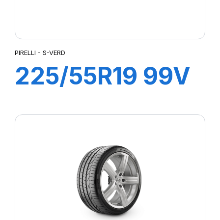
PIRELLI - S-VERD
225/55R19 99V
S-VERDE All
Season