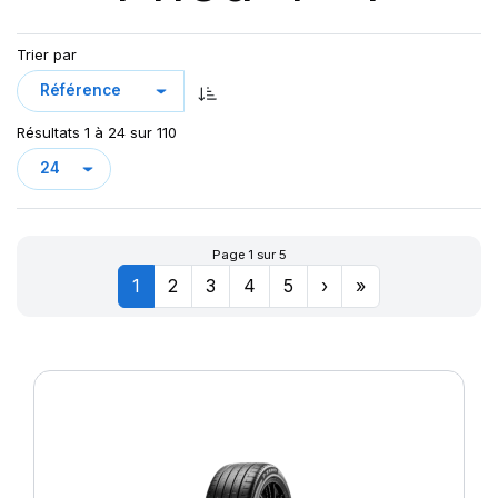
PZERO PZ4
P ZERO PZ4 NCS ELECT
Trier par
P ZERO ROSSO
S-A/T+
S-ATR
Résultats 1 à 24 sur 110
S-ATR WL
S-STR
S-VEAS
S-VERD
Page 1 sur 5
S-VERDE
1
2
3
4
5
›
»
S-ZERO
SCORPION
XL S-ATR RBL