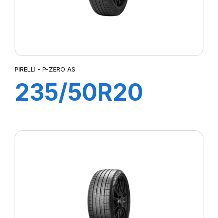
PIRELLI - P-ZERO AS
235/50R20
104T XL S-ZERO
AS (+) (AO) ELT