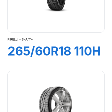
PIRELLI - S-A/T+
265/60R18 110H
S-A/T+