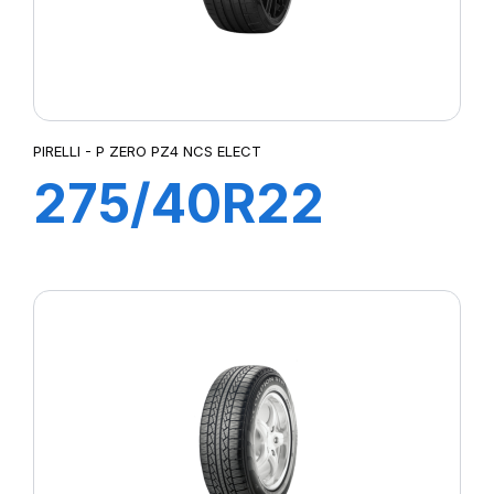
PIRELLI - P ZERO PZ4 NCS ELECT
275/40R22
107Y XL P-ZERO
PZ4 ncs elt (I*)