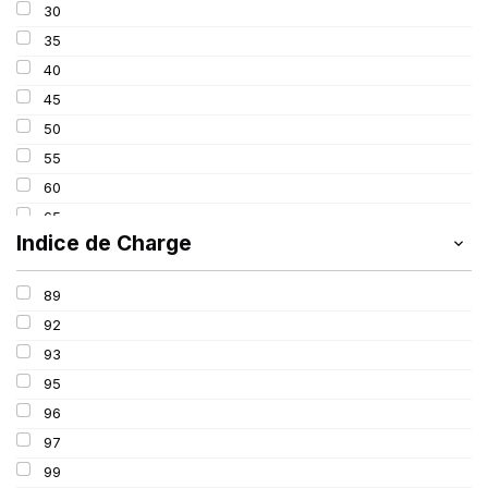
30
315
35
325
40
45
50
55
60
65
Indice de Charge
70
75
89
80
92
85
93
95
96
97
99