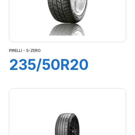
PIRELLI - S-ZERO
235/50R20
104W XL S-
ZERO AS (J)(LR)
NCS