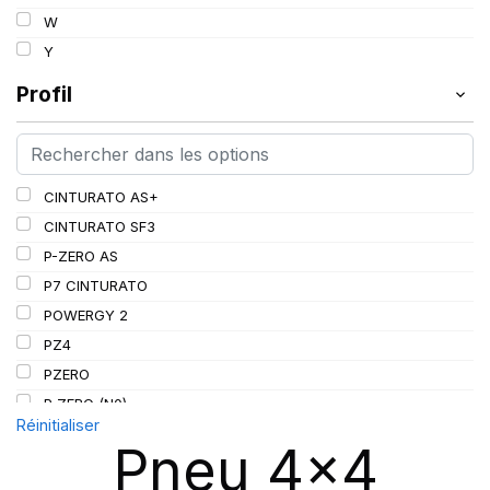
W
120
Y
123
Profil
CINTURATO AS+
CINTURATO SF3
P-ZERO AS
P7 CINTURATO
POWERGY 2
PZ4
PZERO
P ZERO (N0)
Réinitialiser
PZERO (N1)
Pneu 4x4
P ZERO 5