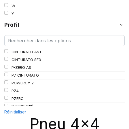
W
120
Y
123
Profil
CINTURATO AS+
CINTURATO SF3
P-ZERO AS
P7 CINTURATO
POWERGY 2
PZ4
PZERO
P ZERO (N0)
Réinitialiser
PZERO (N1)
Pneu 4x4
P ZERO 5