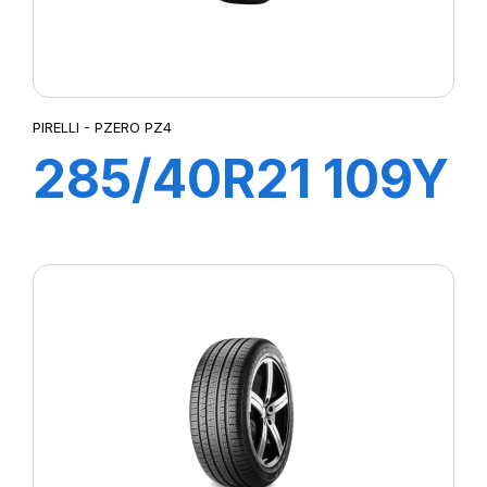
PIRELLI - PZERO PZ4
285/40R21 109Y
XL P-ZERO PZ4
(AO1)