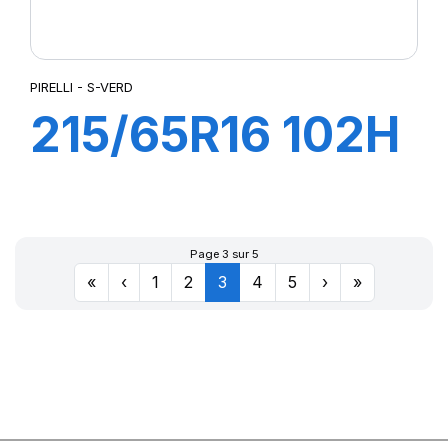
PIRELLI - S-VERD
215/65R16 102H
XL S-VERD
Page 3 sur 5
«
‹
1
2
3
4
5
›
»