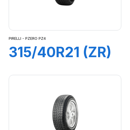
PIRELLI - PZERO PZ4
315/40R21 (ZR)
115Y XL P-ZERO
4 (NC0)