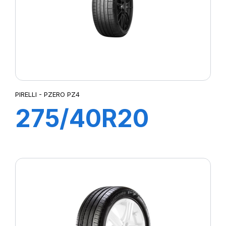
PIRELLI - PZERO PZ4
275/40R20
106Y XL P ZERO
PZ4 (*)