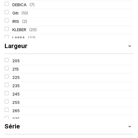
DEBICA
(7)
Giti
(10)
IRIS
(2)
KLEBER
(25)
LASSA
(77)
Largeur
LING LONG
(39)
MICHELIN
(80)
205
TIGAR
(3)
215
225
235
245
255
265
275
Série
285
295