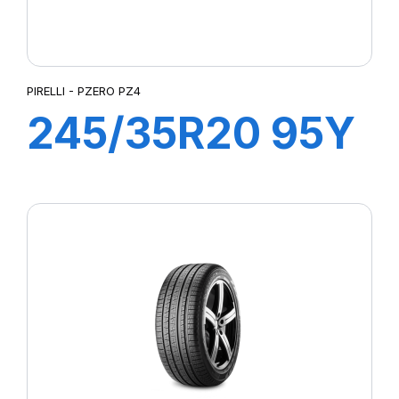
PIRELLI - PZERO PZ4
245/35R20 95Y
XL s-i PZERO
PZ4 (+) (KS)