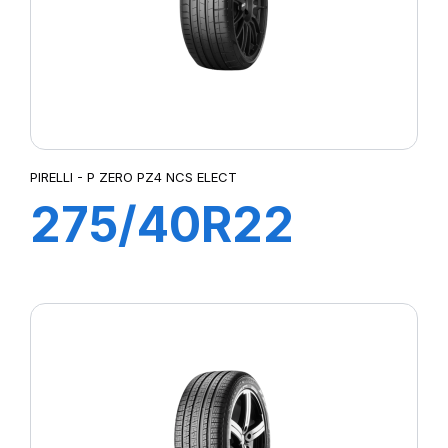
PIRELLI - P ZERO PZ4 NCS ELECT
275/40R22
107Y XL P-ZERO
PZ4 ncs elt (I*)