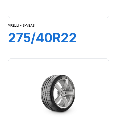
PIRELLI - S-VEAS
275/40R22
108Y XL S-VEAS
(LR)ncs