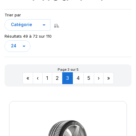
PZERO PZ4
P ZERO PZ4 NCS ELECT
Trier par
P ZERO ROSSO
S-A/T+
S-ATR
Résultats 49 à 72 sur 110
S-ATR WL
S-STR
S-VEAS
S-VERD
Page 3 sur 5
S-VERDE
«
‹
1
2
3
4
5
›
»
S-ZERO
SCORPION
XL S-ATR RBL