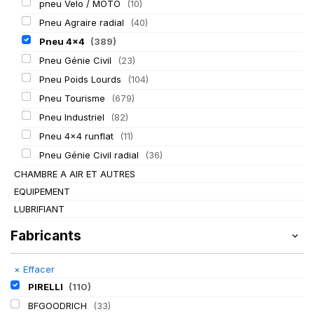
pneu Velo / MOTO
(10)
Pneu Agraire radial
(40)
Pneu 4x4
(389)
Pneu Génie Civil
(23)
Pneu Poids Lourds
(104)
Pneu Tourisme
(679)
Pneu Industriel
(82)
Pneu 4x4 runflat
(11)
Pneu Génie Civil radial
(36)
CHAMBRE A AIR ET AUTRES
EQUIPEMENT
LUBRIFIANT
Fabricants
×
Effacer
PIRELLI
(110)
BFGOODRICH
(33)