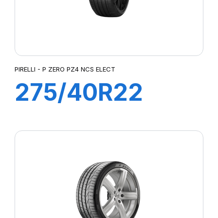
PIRELLI - P ZERO PZ4 NCS ELECT
275/40R22
107Y XL
PZEROE*ncs elt