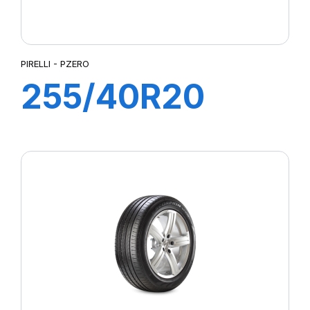
PIRELLI - PZERO
255/40R20
101W XL PZERO
(MO)