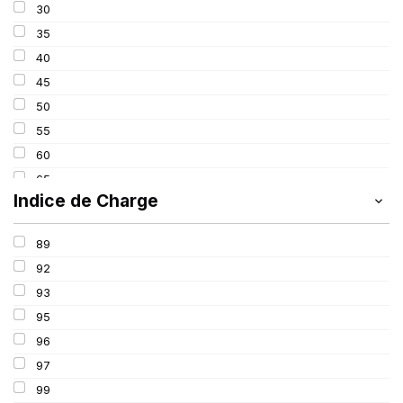
30
315
35
325
40
45
50
55
60
65
Indice de Charge
70
75
89
80
92
85
93
95
96
97
99