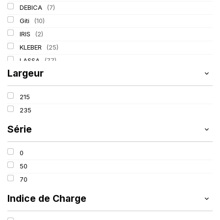
DEBICA
(7)
Giti
(10)
IRIS
(2)
KLEBER
(25)
LASSA
(77)
Largeur
LING LONG
(39)
MICHELIN
(80)
215
PIRELLI
(110)
235
Série
0
50
70
Indice de Charge