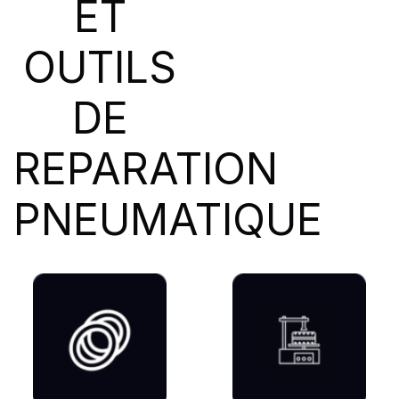
ET
SIOC
(23)
SPEEDWAYS
(64)
OUTILS
STICA
(3)
TIGAR
(24)
DE
REPARATION
PNEUMATIQUE