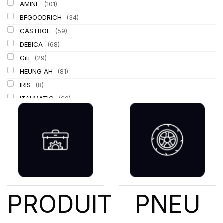
AMINE
(101)
BFGOODRICH
(34)
CASTROL
(59)
DEBICA
(68)
Giti
(29)
HEUNG AH
(81)
IRIS
(8)
ITALMATIC
(60)
KLEBER
(116)
LASSA
(174)
LING LONG
(152)
MICHELIN
(345)
MITAS
(95)
Mondolfo ferro
(31)
PIRELLI
(419)
PRODUIT
PNEU
PROMETEON
(18)
SCHRADER
(24)