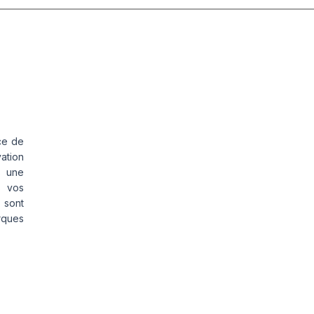
ce de
vation
s une
s vos
 sont
rques