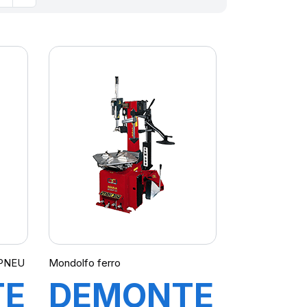
 PNEU
Mondolfo ferro
TE
DEMONTE