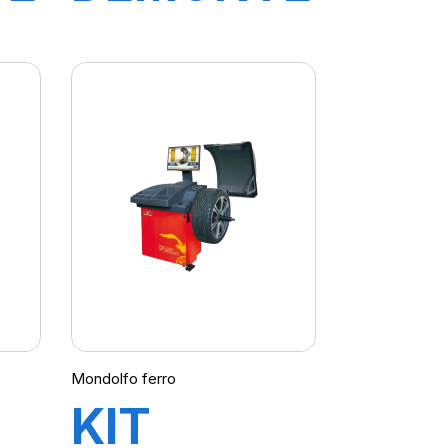
PNEU
START
LINE S421
Mondolfo ferro
KIT