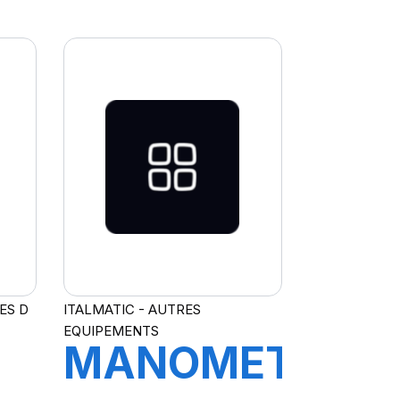
-
TITAN C-
LINE
C
XC3200
EF
RES D
ITALMATIC - AUTRES
EQUIPEMENTS
MANOMETRE