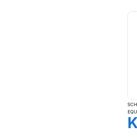
T
X
L
SCH
EQU
K