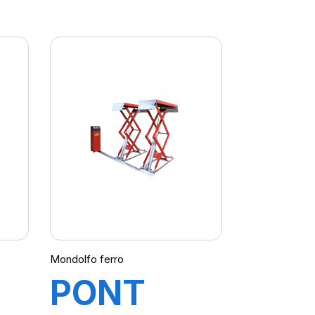
X464C CT
LT
Mondolfo ferro
PONT