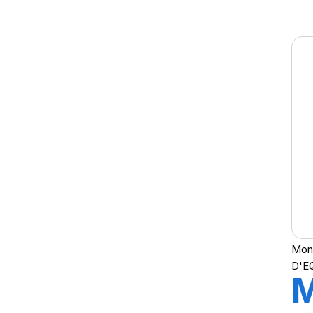
T
S
Mond
D'E