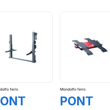
TITAN C
LINE
XC1360 
olfo ferro
Mondolfo ferro
PONT
PONT