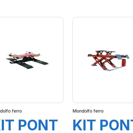
DEMONTE
EQUILIB
PNEU
MT3200
START
UP-WG
INE S521
(Avec
 HELPER
Cache
Roue)
olfo ferro
Mondolfo ferro
IT PONT
KIT PON