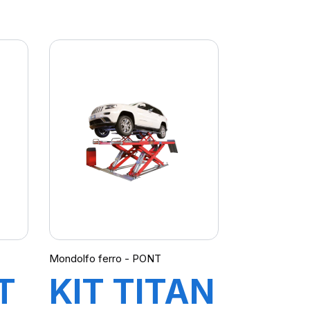
REUSE
EQUILIBREUSE
MT3650
UP laser
Mondolfo ferro - PONT
T
KIT TITAN