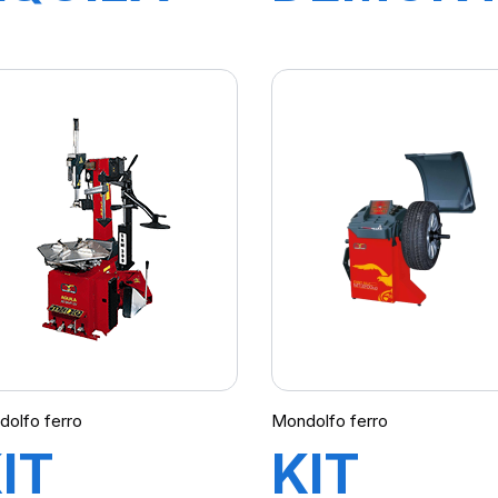
AS924
PNEU
POIDS
LOURDS
TBE 155
olfo ferro
Mondolfo ferro
IT
KIT