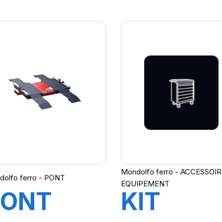
ITAN C-
TITAN C
INE
LINE
I235HC
PI245H
B
B
Mondolfo ferro - ACCESSOI
olfo ferro - PONT
EQUIPEMENT
PONT
KIT