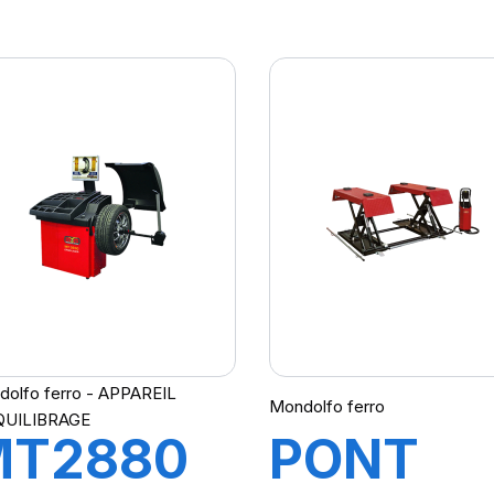
ITAN
TITAN
L25
X463 LT
olfo ferro - APPAREIL
Mondolfo ferro
QUILIBRAGE
MT2880
PONT