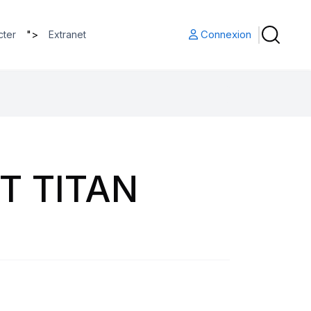
">
Connexion
cter
Extranet
T TITAN