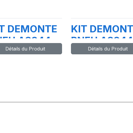
IT DEMONTE
KIT DEMON
NEU AS944
PNEU AS944
Détails du Produit
Détails du Produit
V SUPER RM
2V AVEC
EW -
SUPER RM
M2EAGLE