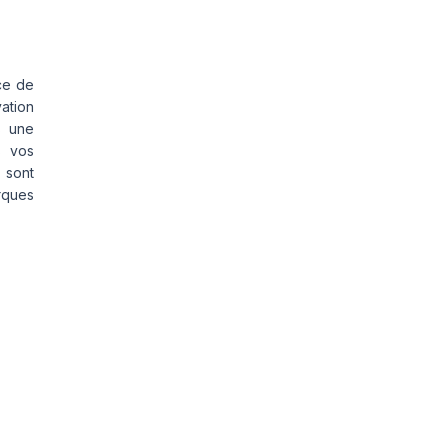
ce de
vation
s une
s vos
 sont
rques