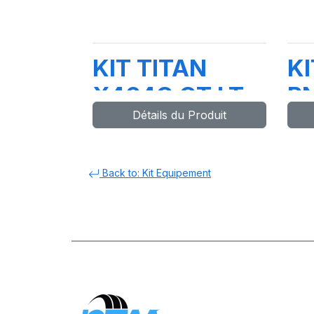
KIT TITAN
K
X464C CT LT
P
Détails du Produit
2
N
R
Back to: Kit Equipement