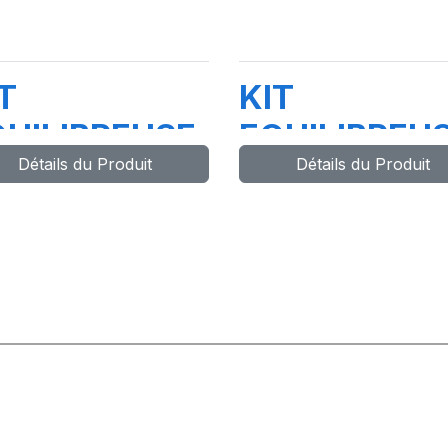
T
KIT
QUILIBREUSE
EQUILIBREU
Détails du Produit
Détails du Produit
T3200 UP-
MT3200 UP-
 avec kit
WG (Avec
ED&LASER
Cache Roue)