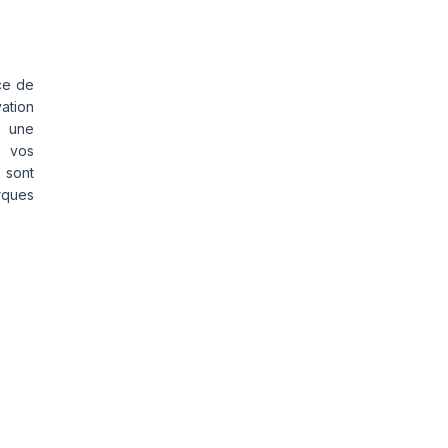
ce de
vation
s une
s vos
 sont
rques