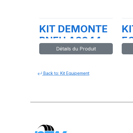
KIT DEMONTE
KI
PNEU AS944
E
Détails du Produit
2V AVEC
M
SUPER RM
WG
L
Back to: Kit Equipement