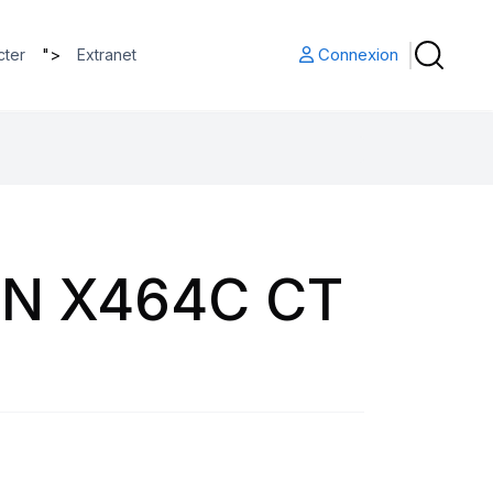
">
Connexion
cter
Extranet
AN X464C CT