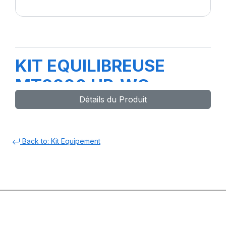
KIT EQUILIBREUSE
MT3200 UP-WG avec
Détails du Produit
kit LED&LASER
Back to: Kit Equipement