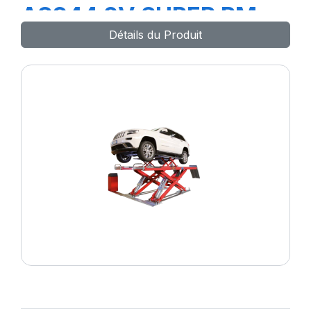
AS944 2V SUPER RM
Détails du Produit
NEW -RM2EAGLE