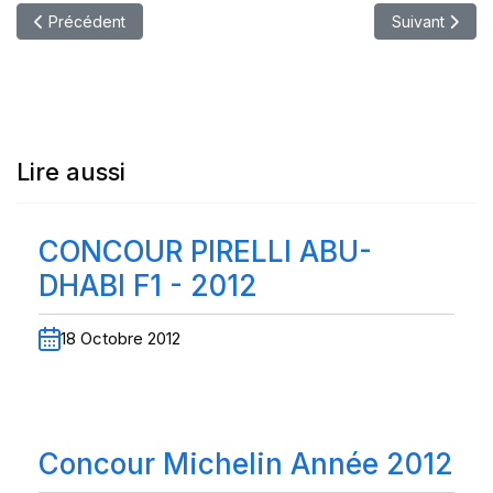
Article précédent : Concour Michelin Année 2012
Article suiv
Précédent
Suivant
Lire aussi
CONCOUR PIRELLI ABU-
DHABI F1 - 2012
18 Octobre 2012
Concour Michelin Année 2012