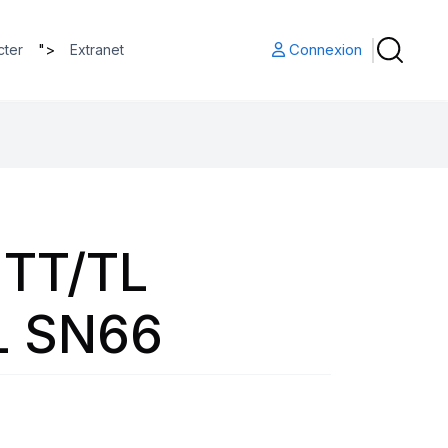
">
Connexion
cter
Extranet
 TT/TL
L SN66