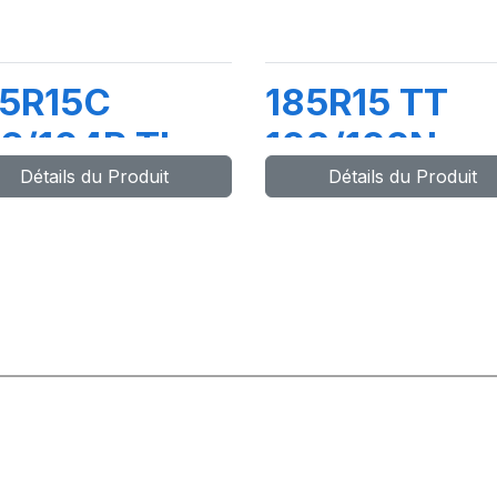
95R15C
185R15 TT
6/104R TL
103/102N
Détails du Produit
Détails du Produit
V82
DV82