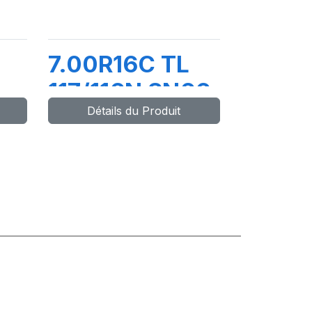
7.00R16C TL
117/116N SN66
Détails du Produit