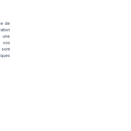
ce de
vation
s une
s vos
 sont
rques