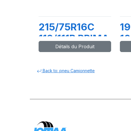
215/75R16C
1
113/111R PRIMA
10
Détails du Produit
D
Back to: pneu Camionnette