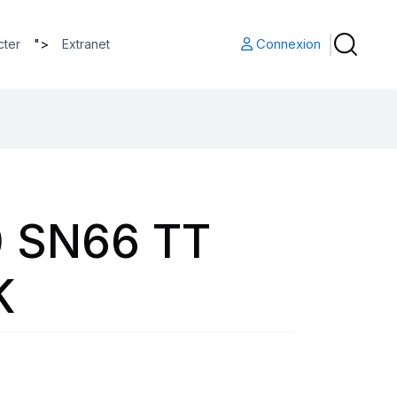
">
Connexion
cter
Extranet
 SN66 TT
K