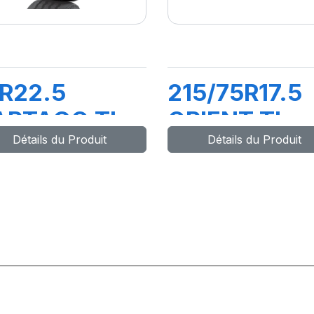
R22.5
215/75R17.5
ARTAGO TL
ORIENT TL
Détails du Produit
Détails du Produit
54/150M
128/126M