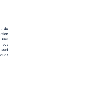
ce de
vation
s une
s vos
 sont
rques