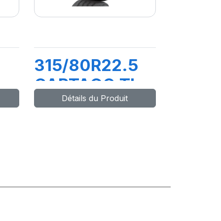
315/80R22.5
CARTAGO TL
Détails du Produit
154/150M