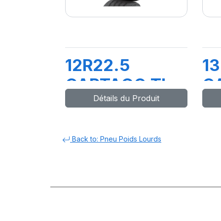
12R22.5
13
CARTAGO TL
C
Détails du Produit
152/148M
1
Back to: Pneu Poids Lourds