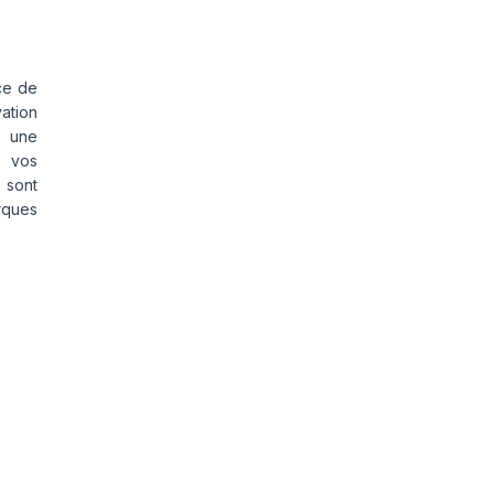
ce de
vation
s une
s vos
 sont
rques