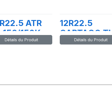
R22.5 ATR
12R22.5
 156/150K
CARTAGO T
Détails du Produit
Détails du Produit
152/148M