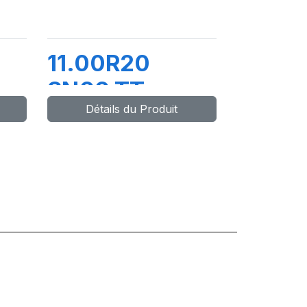
11.00R20
L
SN66 TT
Détails du Produit
149/145K