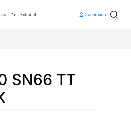
">
Connexion
cter
Extranet
0 SN66 TT
K