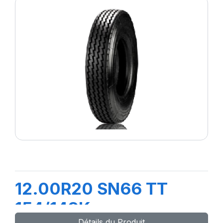
12.00R20 SN66 TT
154/149K
Détails du Produit