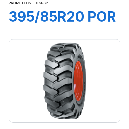
PROMETEON - X.SPS2
395/85R20 POR
X.S2PS TL
168/165K M+S