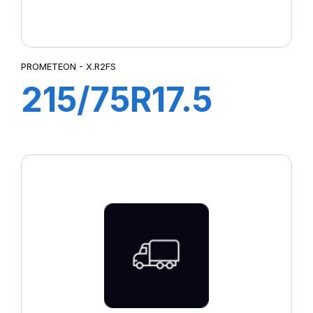
PROMETEON - X.R2FS
215/75R17.5
128/126M M+S
X.R2FS