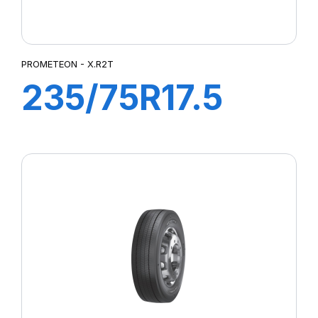
PROMETEON - X.R2T
235/75R17.5
X.R2T 143/141K
(145J)