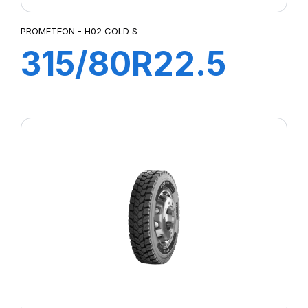
PROMETEON - H02 COLD S
315/80R22.5
H02 COLD S
156/150L (154M)