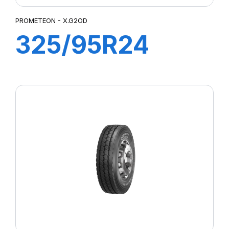
PROMETEON - X.G2OD
325/95R24
X.G2OD TL
162/160K M+S