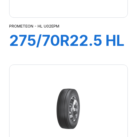
PROMETEON - HL U02EPM
275/70R22.5 HL
U02E 152/148J
M+S