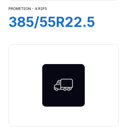
PROMETEON - X.R2FS
385/55R22.5
X.R2FS 162K
(158L) M+S