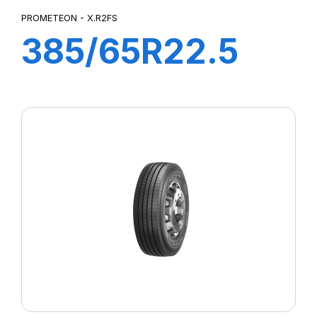
PROMETEON - X.R2FS
385/65R22.5
164K(158L) M+S
X.R2FS