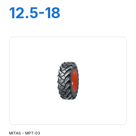
12.5-18
(320/80) IND
12PR TL TR-09
(M-I)
MITAS - MPT-03