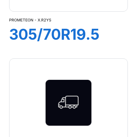
PROMETEON - X.R2YS
305/70R19.5
X.R2FS
148/145M