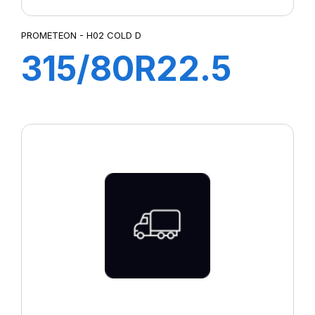
PROMETEON - H02 COLD D
315/80R22.5
H02 COLD D
156/150L (M+S)