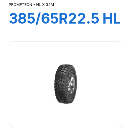
PROMETEON - HL X.G2M
385/65R22.5 HL
X.G2M 164K
(158L) M1 (M+S)