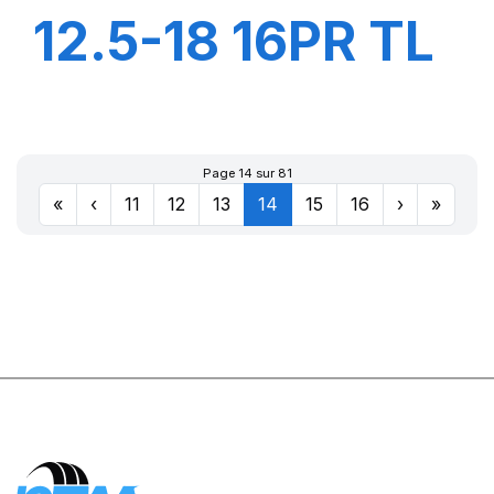
12.5-18 16PR TL
MPT-03 (M-I)
Page 14 sur 81
«
‹
11
12
13
14
15
16
›
»