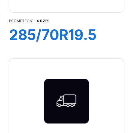
PROMETEON - X.R2FS
285/70R19.5
X.R2FS
146/144L M+S