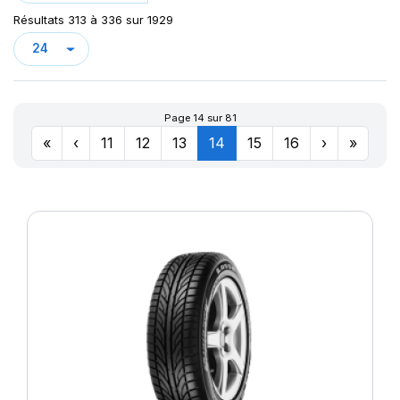
Résultats 313 à 336 sur 1929
Page 14 sur 81
«
‹
11
12
13
14
15
16
›
»