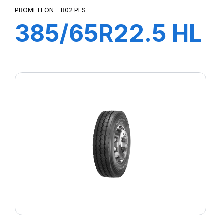
PROMETEON - R02 PFS
385/65R22.5 HL
R02 PFS 164K
M+S