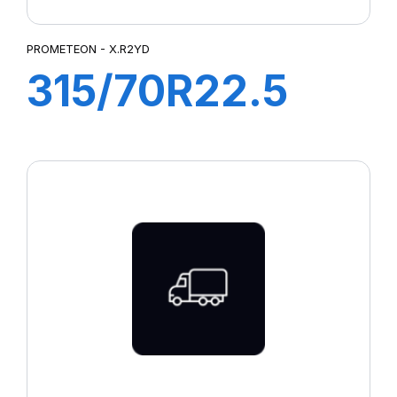
PROMETEON - X.R2YD
315/70R22.5
X.R2YD
158/150L (156M)
M+S