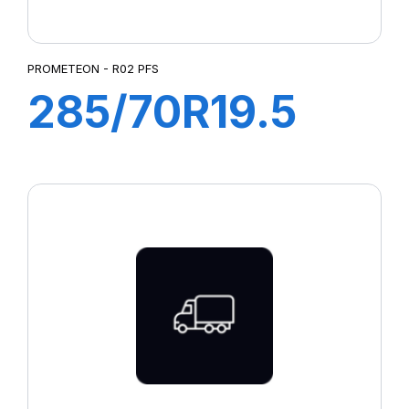
PROMETEON - R02 PFS
285/70R19.5
R02 PFS
146/144L M+S