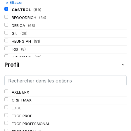
×
Effacer
CASTROL
(59)
BFGOODRICH
(34)
DEBICA
(68)
Giti
(29)
HEUNG AH
(81)
IRIS
(8)
ITALMATIC
(60)
Profil
KLEBER
(116)
LASSA
(174)
LING LONG
(152)
MICHELIN
(345)
AXLE EPX
MITAS
(95)
CRB TMAX
Mondolfo ferro
(31)
EDGE
PIRELLI
(419)
EDGE PROF
PROMETEON
(18)
EDGE PROFESSIONAL
SCHRADER
(24)