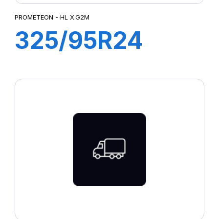
PROMETEON - HL X.G2M
325/95R24
X.G2OM TL
162/160K M+S