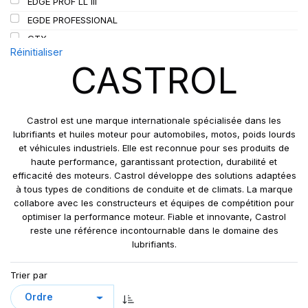
EDGE PROF LL III
SIOC
(23)
EGDE PROFESSIONAL
SPEEDWAYS
(64)
GTX
STICA
(3)
Réinitialiser
MAGNATEC
CASTROL
TIGAR
(24)
MAGNATEC PRO
POWER 1
SYNTRANS FE
Castrol est une marque internationale spécialisée dans les
TRANSYND
lubrifiants et huiles moteur pour automobiles, motos, poids lourds
et véhicules industriels. Elle est reconnue pour ses produits de
TRASMAX
haute performance, garantissant protection, durabilité et
efficacité des moteurs. Castrol développe des solutions adaptées
à tous types de conditions de conduite et de climats. La marque
collabore avec les constructeurs et équipes de compétition pour
optimiser la performance moteur. Fiable et innovante, Castrol
reste une référence incontournable dans le domaine des
lubrifiants.
Trier par