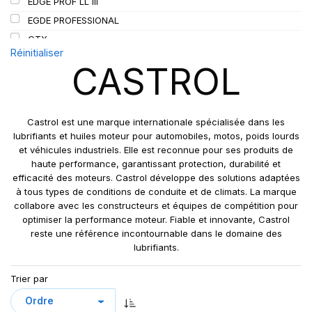
EDGE PROF LL III
SIOC
(23)
EGDE PROFESSIONAL
SPEEDWAYS
(64)
GTX
STICA
(3)
Réinitialiser
MAGNATEC
CASTROL
TIGAR
(24)
MAGNATEC PRO
POWER 1
SYNTRANS FE
Castrol est une marque internationale spécialisée dans les
TRANSYND
lubrifiants et huiles moteur pour automobiles, motos, poids lourds
et véhicules industriels. Elle est reconnue pour ses produits de
TRASMAX
haute performance, garantissant protection, durabilité et
efficacité des moteurs. Castrol développe des solutions adaptées
à tous types de conditions de conduite et de climats. La marque
collabore avec les constructeurs et équipes de compétition pour
optimiser la performance moteur. Fiable et innovante, Castrol
reste une référence incontournable dans le domaine des
lubrifiants.
Trier par