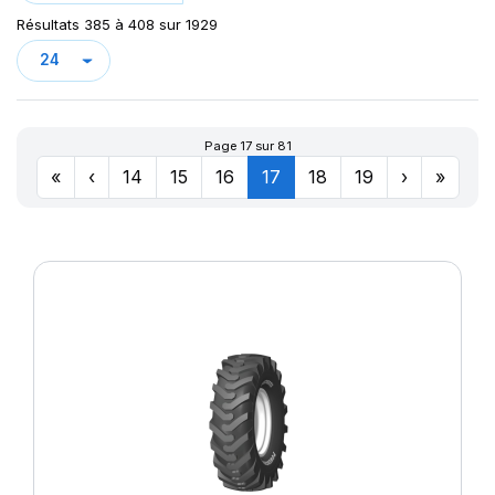
Résultats 385 à 408 sur 1929
Page 17 sur 81
«
‹
14
15
16
17
18
19
›
»