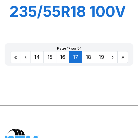
235/55R18 100V
PRESTO
Page 17 sur 81
«
‹
14
15
16
17
18
19
›
»