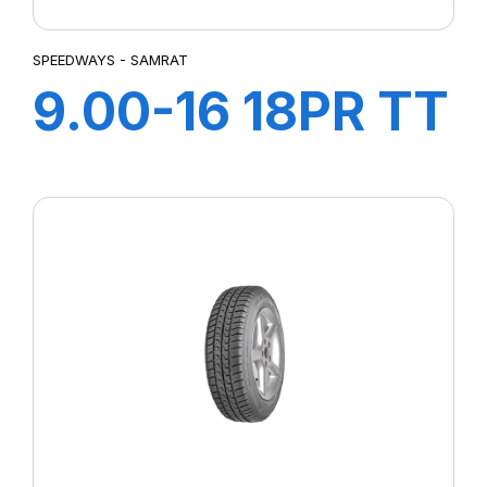
SPEEDWAYS - SAMRAT
9.00-16 18PR TT
SAMRAT +CH A
AIR + FLAP