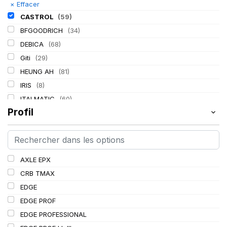
×
Effacer
CASTROL
(59)
BFGOODRICH
(34)
DEBICA
(68)
Giti
(29)
HEUNG AH
(81)
IRIS
(8)
ITALMATIC
(60)
Profil
KLEBER
(116)
LASSA
(174)
LING LONG
(152)
MICHELIN
(345)
AXLE EPX
MITAS
(95)
CRB TMAX
Mondolfo ferro
(31)
EDGE
PIRELLI
(419)
EDGE PROF
PROMETEON
(18)
EDGE PROFESSIONAL
SCHRADER
(24)