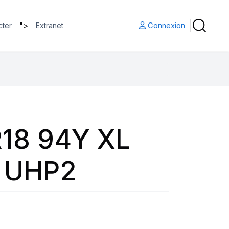
">
Connexion
cter
Extranet
18 94Y XL
 UHP2