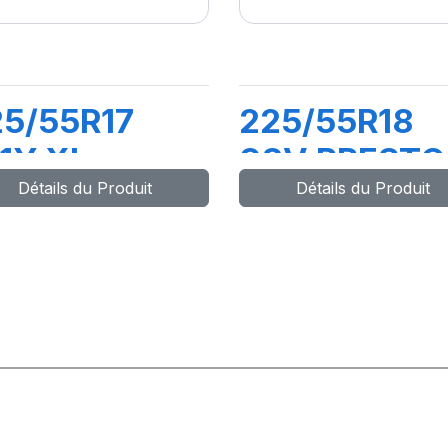
5/55R17
225/55R18
1Y XL
98V PRESTO
Détails du Produit
Détails du Produit
RESTO UHP2
P