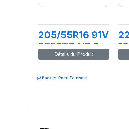
205/55R16 91V
22
PRESTO HP 2
10
Détails du Produit
P
F
Back to: Pneu Tourisme