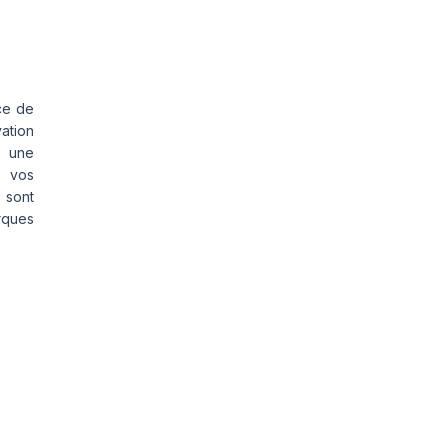
ce de
vation
s une
s vos
 sont
rques