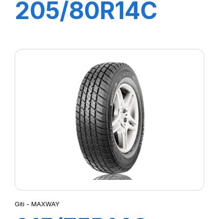
205/80R14C
109/107P
MAXMILER PRO
Giti - MAXWAY