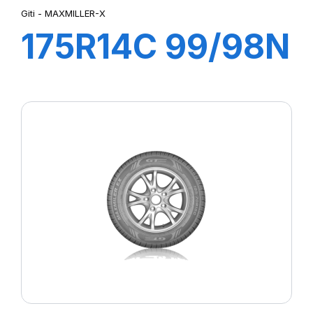
Giti - MAXMILLER-X
175R14C 99/98N
8PR
MAXMILLER-X