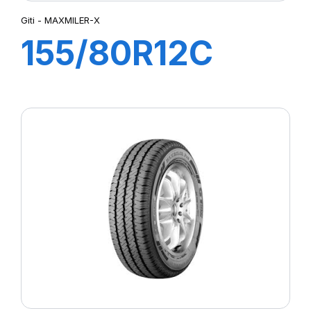
Giti - MAXMILER-X
155/80R12C
83/81N
MAXMILER-X