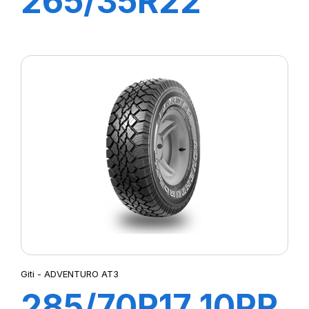
265/35R22
102V XL
CHAMPIRO 528
Giti - ADVENTURO AT3
285/70R17 10PR