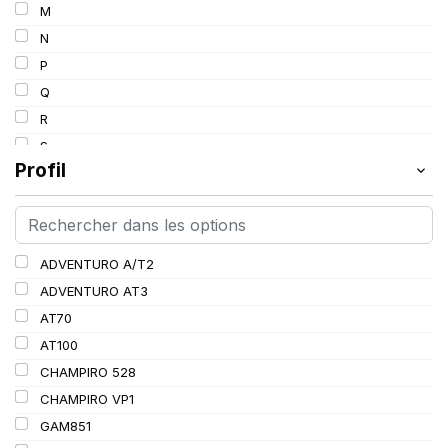
M
130/128
N
164
P
Q
R
S
Profil
T
V
ADVENTURO A/T2
ADVENTURO AT3
AT70
AT100
CHAMPIRO 528
CHAMPIRO VP1
GAM851