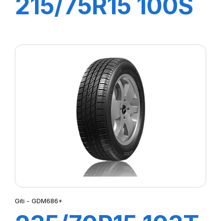
215/75R15 100S
CHAMPIRO VP1
Giti - GDM686+