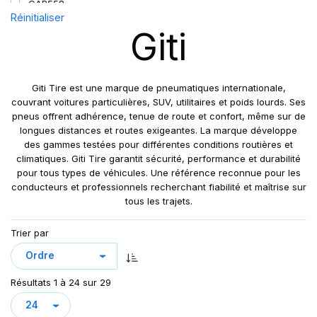
GAR558
Réinitialiser
GDM686+
Giti
MAXMILER-X
MAXMILER EX
MAXMILER PRO
Giti Tire est une marque de pneumatiques internationale,
MAXMILLER-X
couvrant voitures particulières, SUV, utilitaires et poids lourds. Ses
pneus offrent adhérence, tenue de route et confort, même sur de
MAXWAY
longues distances et routes exigeantes. La marque développe
SUPER TRAVELLER 668
des gammes testées pour différentes conditions routières et
UTILITY 668
climatiques. Giti Tire garantit sécurité, performance et durabilité
pour tous types de véhicules. Une référence reconnue pour les
conducteurs et professionnels recherchant fiabilité et maîtrise sur
tous les trajets.
Trier par
Résultats 1 à 24 sur 29