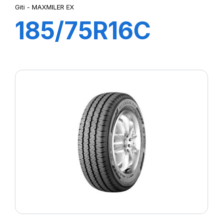
Giti - MAXMILER EX
185/75R16C
104/102R
MAXMILER EX