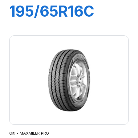
195/65R16C
104/102T
MAXMILER EX
Giti - MAXMILER PRO