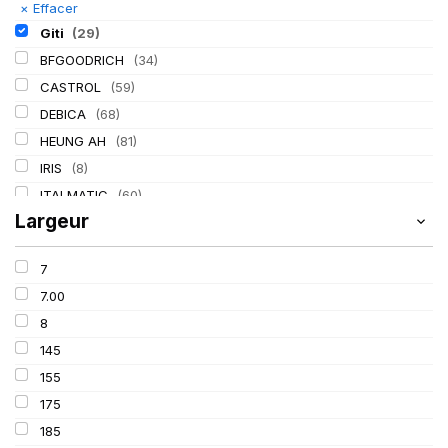
×
Effacer
Giti
(29)
BFGOODRICH
(34)
CASTROL
(59)
DEBICA
(68)
HEUNG AH
(81)
IRIS
(8)
ITALMATIC
(60)
Largeur
KLEBER
(116)
LASSA
(174)
7
LING LONG
(152)
7.00
MICHELIN
(345)
8
MITAS
(95)
145
Mondolfo ferro
(31)
155
PIRELLI
(419)
175
PROMETEON
(18)
185
SCHRADER
(24)