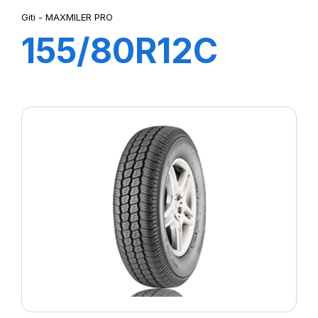
Giti - MAXMILER PRO
155/80R12C
88/86R
MAXMILER PRO