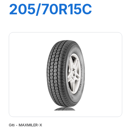
205/70R15C
106/104R
MAXMILER PRO
Giti - MAXMILER-X