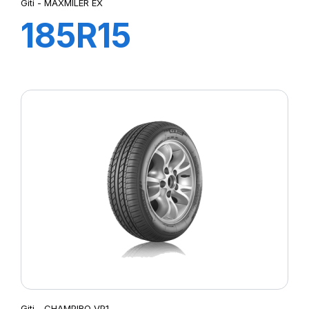
Giti - MAXMILER EX
185R15
103/102Q
MAXMILER-X
Giti - CHAMPIRO VP1