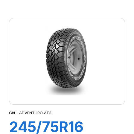
130/128M
GAR558
Giti - ADVENTURO AT3
245/75R16