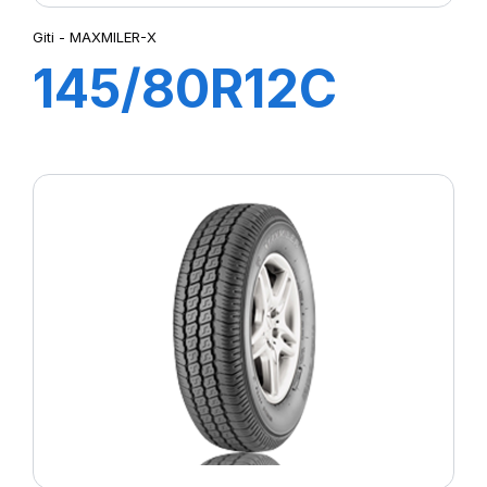
Giti - MAXMILER-X
145/80R12C
80/78Q
MAXMILER-X