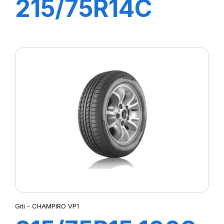
215/75R14C
112/110R
MAXWAY
Giti - CHAMPIRO VP1