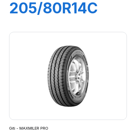
205/80R14C
109/107N
MAXMILER-X
Giti - MAXMILER PRO