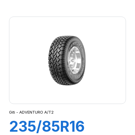
120/116S
ADVENTURO
AT3 WL
Giti - ADVENTURO A/T2
235/85R16