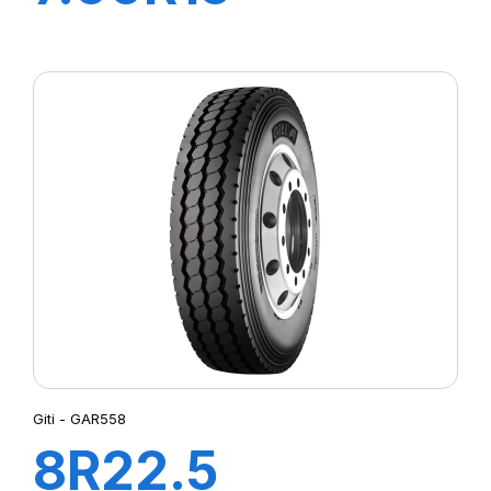
110/105N 10PR
SUPER
TRAVELLER 668
Giti - GAR558
8R22.5