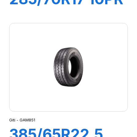
121/118S
ADVENTURO
AT3 (OWL)
Giti - GAM851
385/65R22.5