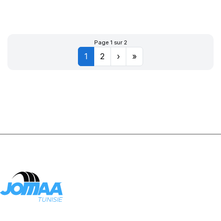
119/116S
ADVENTURO
Page 1 sur 2
1
2
›
»
AT3 OWL