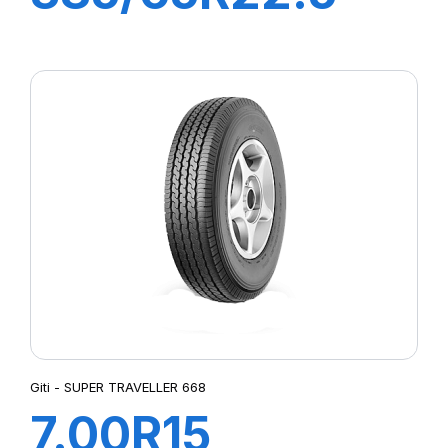
GAM851 20PR
164K (158L)
Giti - SUPER TRAVELLER 668
7.00R15