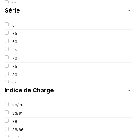
195
SIOC
(23)
Série
205
SPEEDWAYS
(64)
215
STICA
(3)
0
235
TIGAR
(24)
35
245
60
265
65
285
70
385
75
80
85
Indice de Charge
100
80/78
83/81
88
88/86