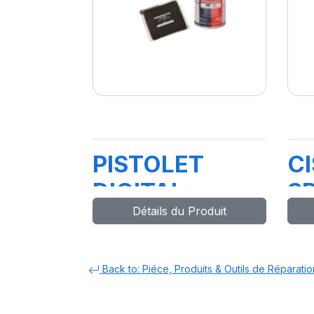
PISTOLET
C
DIGITAL
S
Détails du Produit
SCHRADER
CHALLENG
Back to: Piéce, Produits & Outils de Réparatio