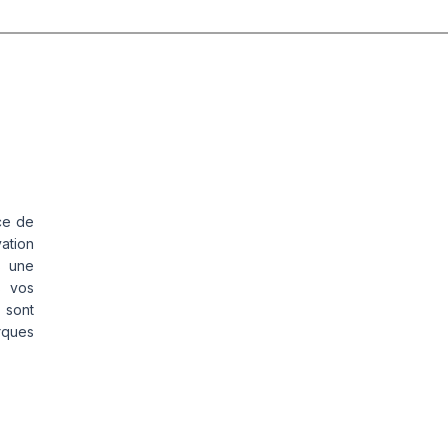
ce de
vation
s une
s vos
 sont
rques