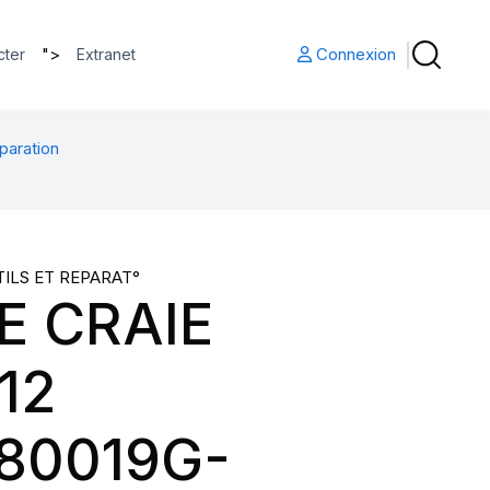
">
Connexion
cter
Extranet
paration
TILS ET REPARAT°
E CRAIE
12
080019G-