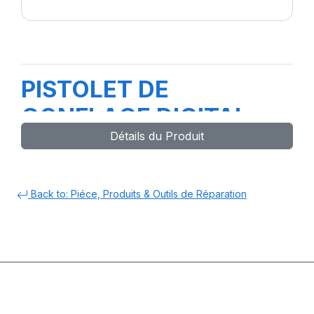
PISTOLET DE
GONFLAGE DIGITAL
Détails du Produit
SCHRADER-3030017G-
Back to: Piéce, Produits & Outils de Réparation