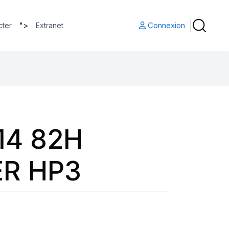
">
Connexion
cter
Extranet
14 82H
R HP3