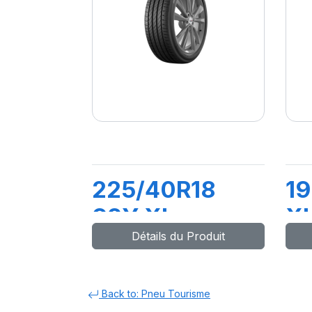
225/40R18
19
92Y XL
X
Détails du Produit
DYNAXER HP5
H
Back to: Pneu Tourisme