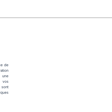
ce de
vation
s une
s vos
 sont
rques