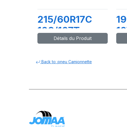
215/60R17C
19
109/107T
10
Détails du Produit
(104H)
T
TRANSPRO2
Back to: pneu Camionnette