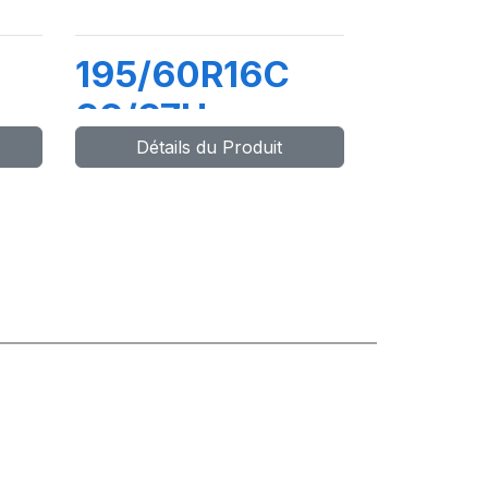
195/60R16C
99/97H
Détails du Produit
TRANSPRO 2
2