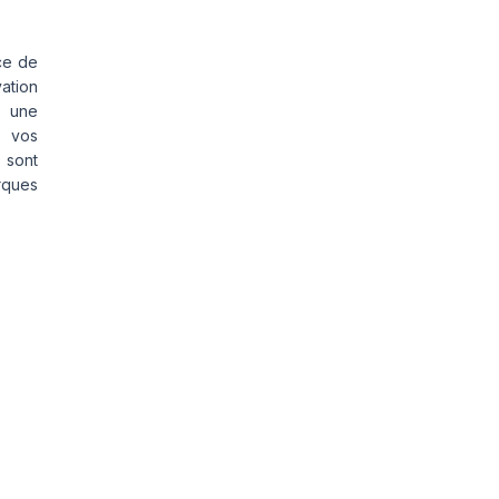
ce de
vation
s une
s vos
 sont
rques