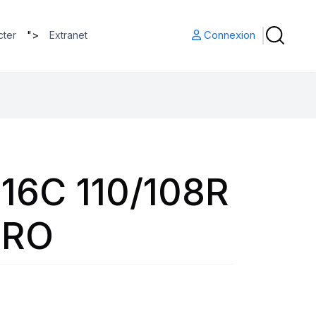
">
Connexion
cter
Extranet
16C 110/108R
PRO