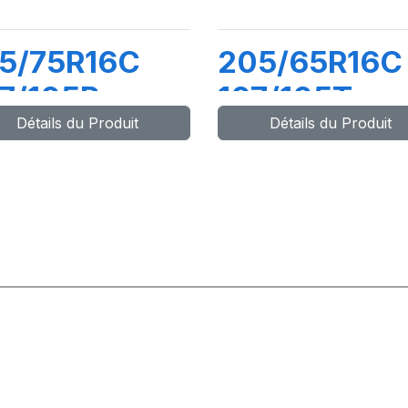
5/75R16C
205/65R16C
7/105R
107/105T
Détails du Produit
Détails du Produit
RANSPRO
(103H)
TRANSPRO 