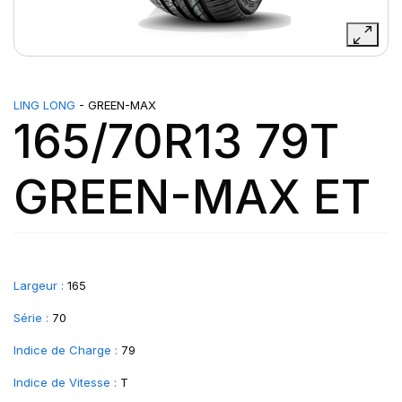
LING LONG
- GREEN-MAX
165/70R13 79T
GREEN-MAX ET
Largeur :
165
Série :
70
Indice de Charge :
79
Indice de Vitesse :
T