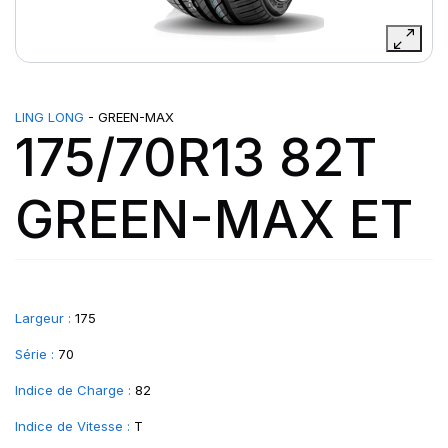
LING LONG
- GREEN-MAX
175/70R13 82T
GREEN-MAX ET
Largeur :
175
Série :
70
Indice de Charge :
82
Indice de Vitesse :
T