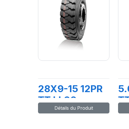
28X9-15 12PR
5.
TT LL39
TT
Détails du Produit
+CHAMBRE+FLAP
+