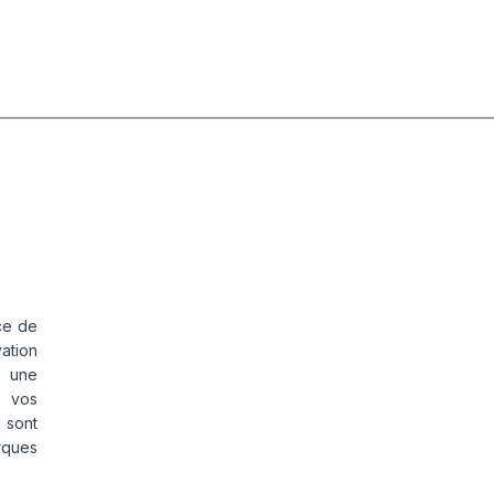
ce de
vation
s une
s vos
 sont
rques