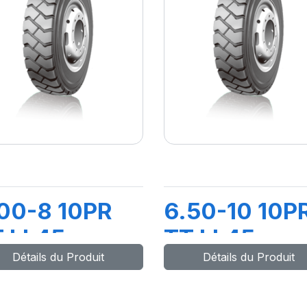
00-8 10PR
6.50-10 10P
 LL45
TT LL45
Détails du Produit
Détails du Produit
CHAMBRE+FLAP
+CHAMBRE+