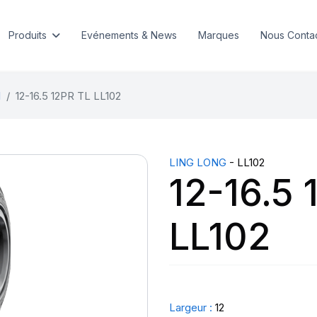
Produits
Evénements & News
Marques
Nous Conta
l
12-16.5 12PR TL LL102
LING LONG
- LL102
12-16.5 
LL102
Largeur :
12