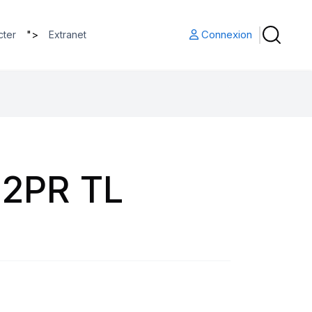
">
Connexion
cter
Extranet
12PR TL