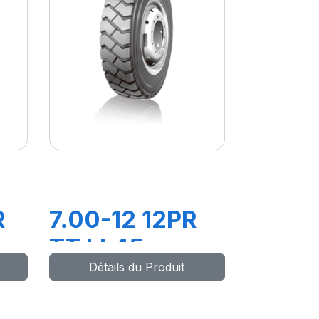
R
7.00-12 12PR
TT LL45
Détails du Produit
FLAP
+CHAMBRE+FLAP