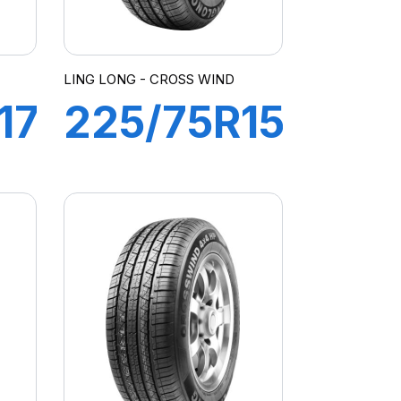
LING LONG - CROSS WIND
17
225/75R15
102S
CROSS
WIND ET
(HB)