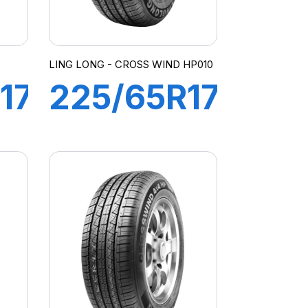
LING LONG - CROSS WIND HP010
17
225/65R17
102H
CROSS
4
WIND HP