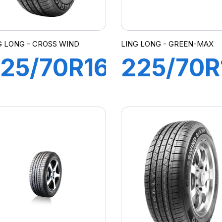
G LONG - CROSS WIND
LING LONG - GREEN-MAX
25/70R16
225/70R
07T XL
108H XL
CROSS
GREEN-
IND A/T
MAX
HP200