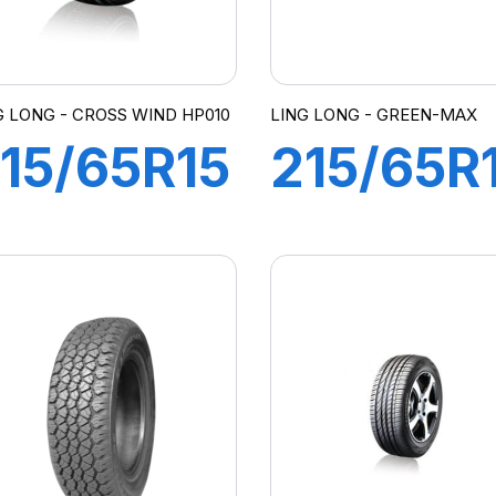
G LONG - CROSS WIND HP010
LING LONG - GREEN-MAX
15/65R15
215/65R
96H
103V XL
CROSS
GREEN-
WIND
MAX 4X
P010
(HP)