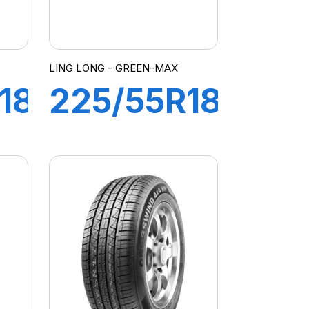
LING LONG - GREEN-MAX
18
225/55R18
98V
GREEN-
4
MAX 4X4
HP