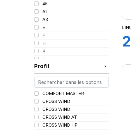
95
45
17.5
96
A2
18
97
A3
19
98
LIN
E
20
99
F
2
21
100
H
22.5
101
K
25
102
L
102/100
Profil
M
103
N
104
P
104/102
Q
COMFORT MASTER
105
R
CROSS WIND
H
106
S
CROSS WIND
106/104
T
CROSS WIND AT
107
V
CROSS WIND HP
107/103
W