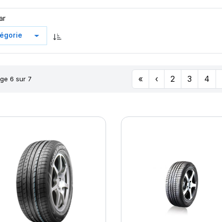
ar
«
‹
2
3
4
ge 6 sur 7