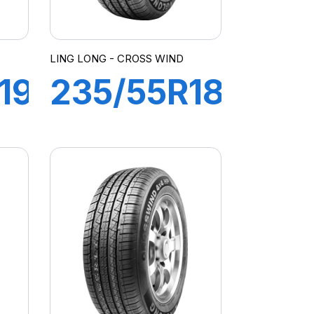
LING LONG - CROSS WIND
19
235/55R18
104V
CROSS
X4
WIND 4X4
HP