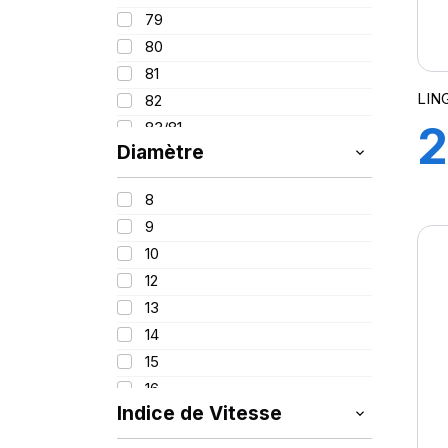
95
215
79
100
225
80
235
81
245
LIN
82
255
2
83/81
265
Diamètre
84
275
86
1
295
8
87
315
9
88
445
10
88/86
12
89
13
90
14
91
15
92
16
93
Indice de Vitesse
16.5
94
17