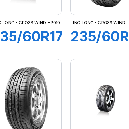
G LONG - CROSS WIND HP010
LING LONG - CROSS WIND
35/60R17
235/60R
02H
107V XL
CROSS
CROSS
WIND
WIND 4
HP010)