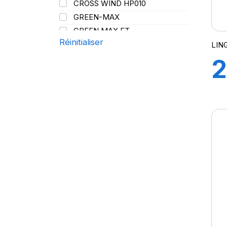
CROSS WIND HP010
107/105
Y
GREEN-MAX
108
GREEN MAX ET
109
Réinitialiser
GREEN MAX HP 010
LIN
110
GREEN MAX HP010
2
110/108
GREEN MAX VAN
111
GREN-MAX ET
1
112
GRIP MASTER
112/110
KCA651
114
LB01
115
LB01N**
115/113
W
LL25
117/114
LL39
118/114
LL45
121/120
LL 102
122/118
LL102
131
LLA08
143/141