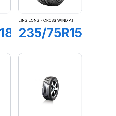
LING LONG - CROSS WIND AT
18
235/75R15
109T XL
CROSS
X4
WIND
AT100