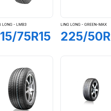
G LONG - LMB3
LING LONG - GREEN-MAX
15/75R15
225/50R
00S
95V
LMB3
GREEN-
MAX 4X
(HP)