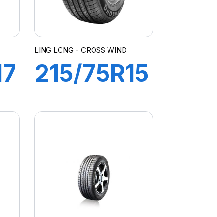
LING LONG - CROSS WIND
17
215/75R15
100S
CROSS
4
WIND ET