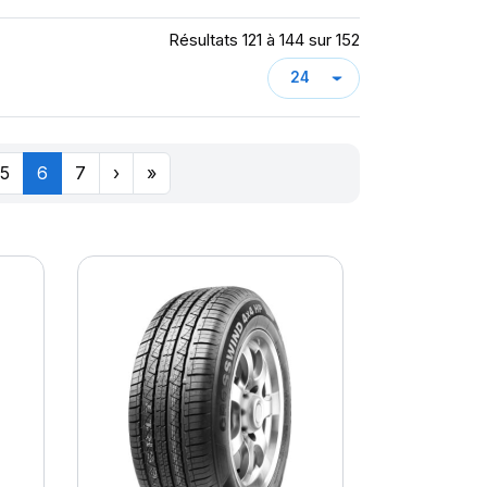
Résultats 121 à 144 sur 152
5
6
7
›
»