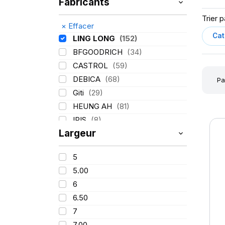
Fabricants
Trier p
×
Effacer
LING LONG
(152)
BFGOODRICH
(34)
CASTROL
(59)
DEBICA
(68)
Pa
Giti
(29)
HEUNG AH
(81)
IRIS
(8)
Largeur
ITALMATIC
(60)
KLEBER
(116)
5
LASSA
(174)
5.00
MICHELIN
(345)
6
MITAS
(95)
6.50
Mondolfo ferro
(31)
7
PIRELLI
(419)
7.00