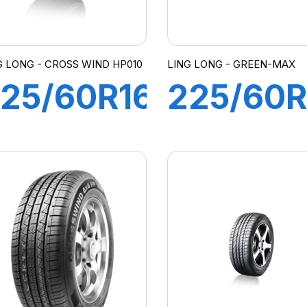
G LONG - CROSS WIND HP010
LING LONG - GREEN-MAX
25/60R16
225/60R
98V
99V
CROSS
GREEN-
WIND
MAX 4X
P010
HP