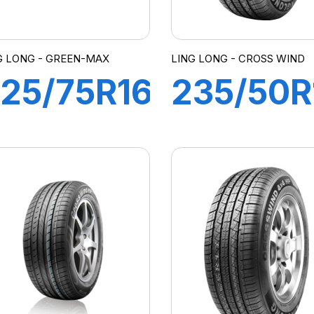
G LONG - GREEN-MAX
LING LONG - CROSS WIND
25/75R16
235/50R
04H
103V XL
REEN-
CROSS
MAX 4X4
WIND 4
(HP)