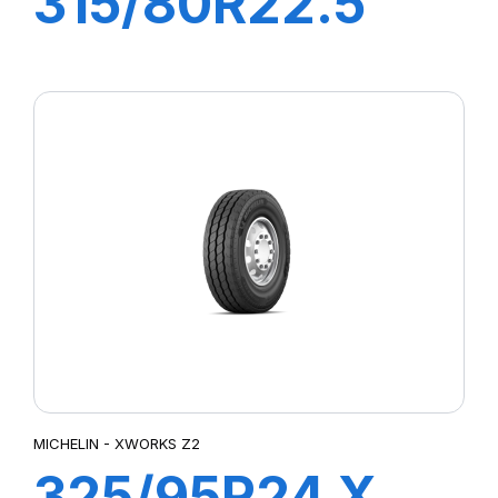
315/80R22.5
XWORKS HDZ
156/150K
MICHELIN - XWORKS Z2
325/95R24 X