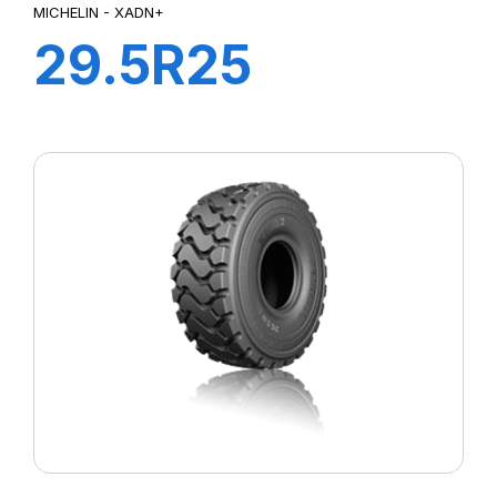
MICHELIN - XADN+
29.5R25
XADN+E3
200B** TL