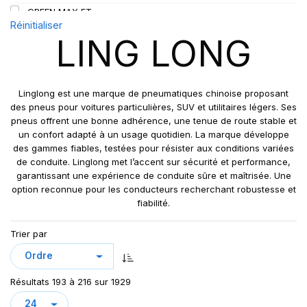
GREEN MAX ET
109
Réinitialiser
GREEN MAX HP 010
110
LING LONG
GREEN MAX HP010
110/108
GREEN MAX VAN
111
GREN-MAX ET
112
Linglong est une marque de pneumatiques chinoise proposant
GRIP MASTER
des pneus pour voitures particulières, SUV et utilitaires légers. Ses
112/110
pneus offrent une bonne adhérence, une tenue de route stable et
KCA651
114
un confort adapté à un usage quotidien. La marque développe
LB01
115
des gammes fiables, testées pour résister aux conditions variées
LB01N**
de conduite. Linglong met l’accent sur sécurité et performance,
115/113
garantissant une expérience de conduite sûre et maîtrisée. Une
LL25
117/114
option reconnue pour les conducteurs recherchant robustesse et
LL39
118/114
fiabilité.
LL45
121/120
Trier par
LL 102
122/118
LL102
131
LLA08
143/141
Résultats 193 à 216 sur 1929
LLF26
158/150