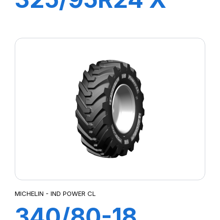
WORKS Z2 TL
162/160K
MICHELIN - IND POWER CL
340/80-18