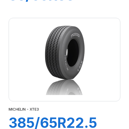
XMINE D2
L5***TL
MICHELIN - XTE3
385/65R22.5