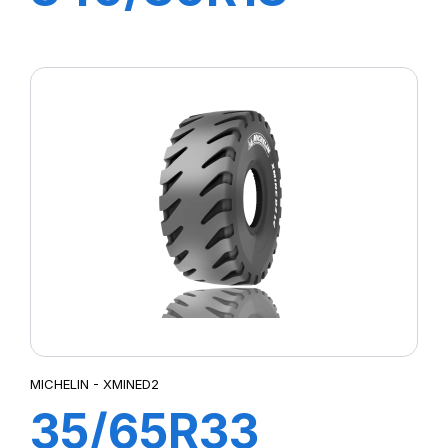
143A8/143B IND
TL XMCL
MICHELIN - XMINED2
35/65R33