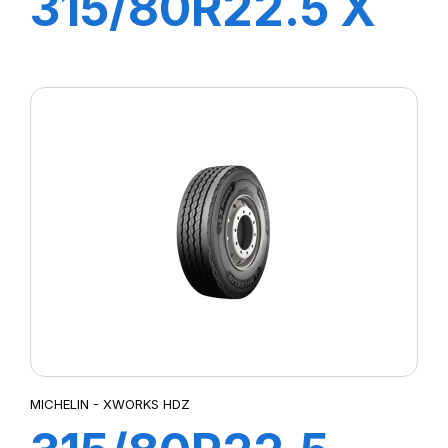
315/80R22.5 X
WORKS HDD
156/150K
MICHELIN - XWORKS HDZ