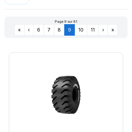
LLR666
174
LM11N
177
LMB3
180
Page 9 sur 81
LMC4
201
«
‹
6
7
8
9
10
11
›
»
LXC MASTER
LL
M-D41
MD-40
R655
R666
SPORT MASTER
T010