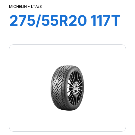
MICHELIN - LTA/S
275/55R20 117T
XL XLT A/S2