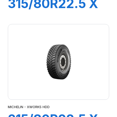
315/80R22.5 X
MULTI HDZ
156/150L
MICHELIN - XWORKS HDD