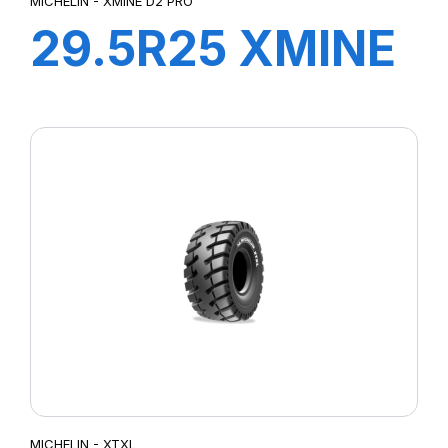
MICHELIN - XMINE D2 PRO
29.5R25 XMINE
D2 PRO L5
TL***
MICHELIN - XTXL