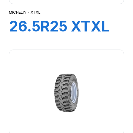
MICHELIN - XTXL
26.5R25 XTXL
E4****L4***
TL