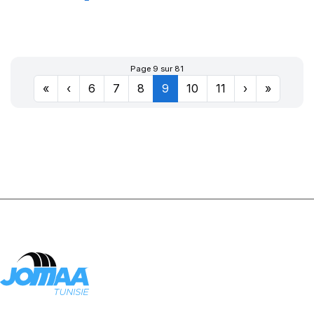
XTE3 TL 160J
Page 9 sur 81
«
‹
6
7
8
9
10
11
›
»