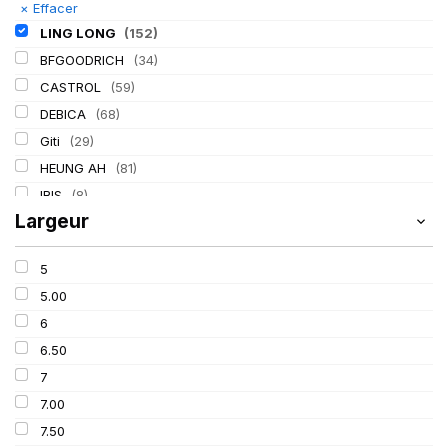
×
Effacer
LING LONG
(152)
BFGOODRICH
(34)
CASTROL
(59)
DEBICA
(68)
Giti
(29)
HEUNG AH
(81)
IRIS
(8)
Largeur
ITALMATIC
(60)
KLEBER
(116)
5
LASSA
(174)
5.00
MICHELIN
(345)
6
MITAS
(95)
6.50
Mondolfo ferro
(31)
7
PIRELLI
(419)
7.00
PROMETEON
(18)
7.50
SCHRADER
(24)