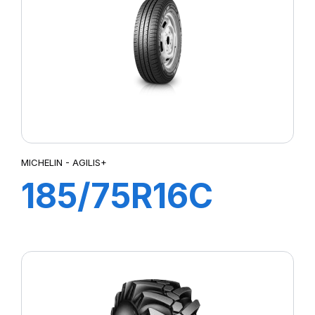
MICHELIN - AGILIS+
185/75R16C
104/102R
AGILIS+