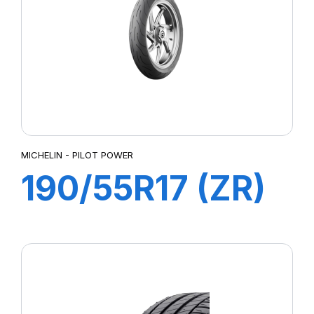
MICHELIN - PILOT POWER
190/55R17 (ZR)
75W M/C TL
PILOT POWER
2CT Rear