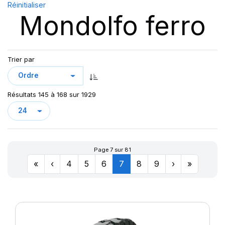
Réinitialiser
SIOC
(23)
Mondolfo ferro
SPEEDWAYS
(64)
STICA
(3)
TIGAR
(24)
Trier par
Résultats 145 à 168 sur 1929
Page 7 sur 81
«
‹
4
5
6
7
8
9
›
»