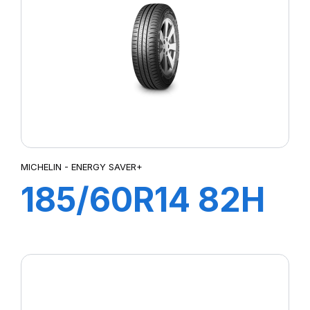
2CT Rear
MICHELIN - ENERGY SAVER+
185/60R14 82H
ENERGY
SAVER+