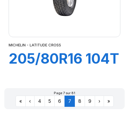
MICHELIN - LATITUDE CROSS
205/80R16 104T
XL LATITUDE
CROSS
Page 7 sur 81
«
‹
4
5
6
7
8
9
›
»