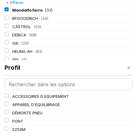
×
Effacer
Mondolfo ferro
(31)
BFGOODRICH
(34)
CASTROL
(59)
DEBICA
(68)
Giti
(29)
HEUNG AH
(81)
IRIS
(8)
Profil
ITALMATIC
(60)
KLEBER
(116)
LASSA
(174)
LING LONG
(152)
ACCESSOIRES D EQUIPEMENT
MICHELIN
(345)
APPAREIL D'EQUILIBRAGE
MITAS
(95)
DÉMONTE PNEU
PIRELLI
(419)
PONT
PROMETEON
(18)
S250M
SCHRADER
(24)