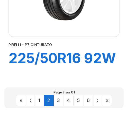
PIRELLI - P7 CINTURATO
225/50R16 92W
P7 CINTURATO
(MO)
Page 2 sur 81
«
‹
1
2
3
4
5
6
›
»