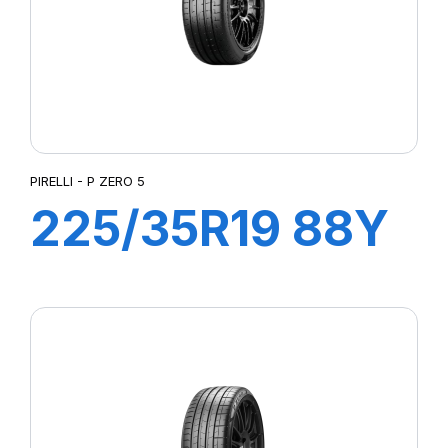
PIRELLI - P ZERO 5
225/35R19 88Y
XL R-F PZERO
5(*)