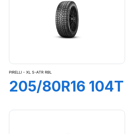
PIRELLI - XL S-ATR RBL
205/80R16 104T
XL S-ATR RBL