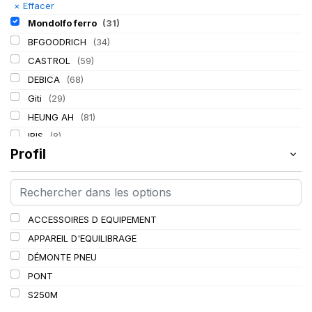
×
Effacer
Mondolfo ferro
(31)
BFGOODRICH
(34)
CASTROL
(59)
DEBICA
(68)
Giti
(29)
HEUNG AH
(81)
IRIS
(8)
Profil
ITALMATIC
(60)
KLEBER
(116)
LASSA
(174)
LING LONG
(152)
ACCESSOIRES D EQUIPEMENT
MICHELIN
(345)
APPAREIL D'EQUILIBRAGE
MITAS
(95)
DÉMONTE PNEU
PIRELLI
(419)
PONT
PROMETEON
(18)
S250M
SCHRADER
(24)