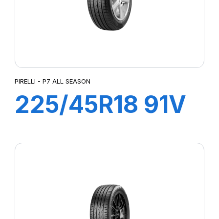
PIRELLI - P7 ALL SEASON
225/45R18 91V
R-F P7 All
Season (*)