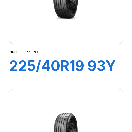
PIRELLI - PZERO
225/40R19 93Y
XL R-F PZERO
(MOE)