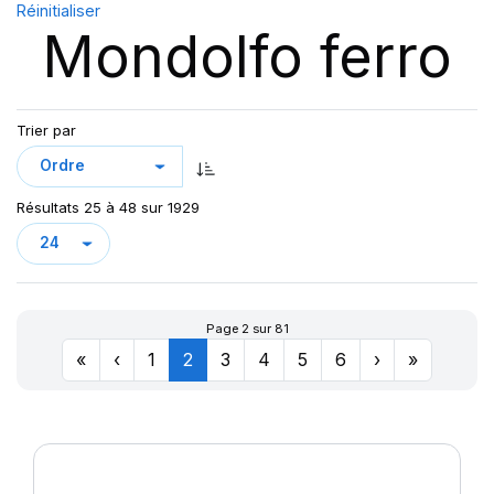
Réinitialiser
SIOC
(23)
Mondolfo ferro
SPEEDWAYS
(64)
STICA
(3)
TIGAR
(24)
Trier par
Résultats 25 à 48 sur 1929
Page 2 sur 81
«
‹
1
2
3
4
5
6
›
»