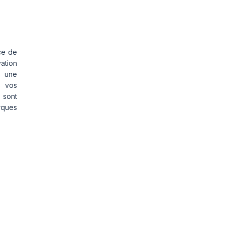
ce de
vation
s une
s vos
 sont
rques