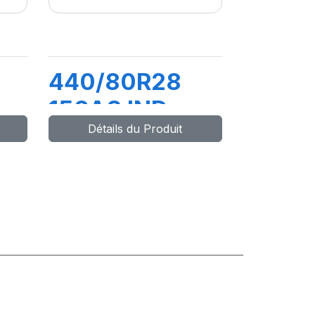
440/80R28
156A8 IND
Détails du Produit
L
XMCL