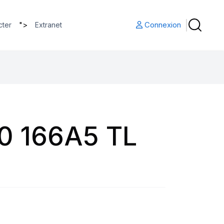
">
Connexion
cter
Extranet
0 166A5 TL