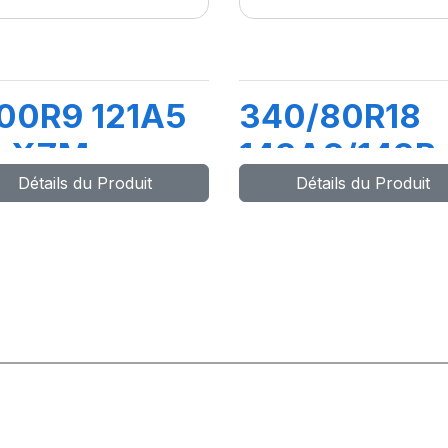
00R9 121A5
340/80R18
L XZM
143A8/143B
Détails du Produit
Détails du Produit
IND TL XMC