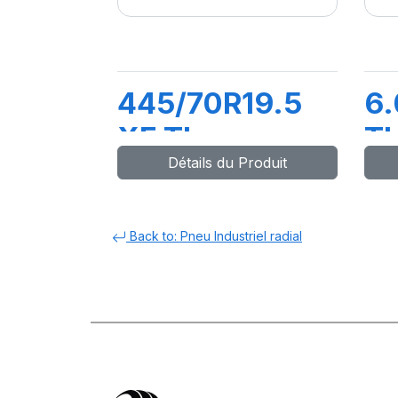
445/70R19.5
6.
XF TL
T
Détails du Produit
173A8/180A2
Back to: Pneu Industriel radial