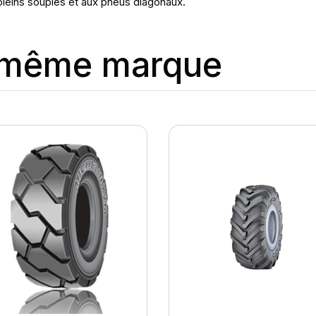
leins souples et aux pneus diagonaux.
a même marque