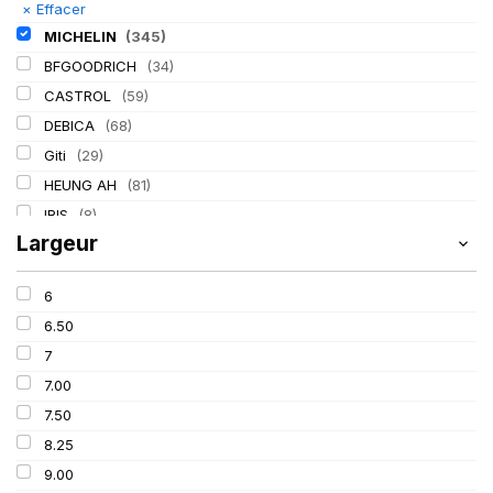
×
Effacer
MICHELIN
(345)
BFGOODRICH
(34)
CASTROL
(59)
DEBICA
(68)
Giti
(29)
HEUNG AH
(81)
IRIS
(8)
Largeur
ITALMATIC
(60)
KLEBER
(116)
6
LASSA
(174)
6.50
LING LONG
(152)
7
MITAS
(95)
7.00
Mondolfo ferro
(31)
7.50
PIRELLI
(419)
8.25
PROMETEON
(18)
9.00
SCHRADER
(24)