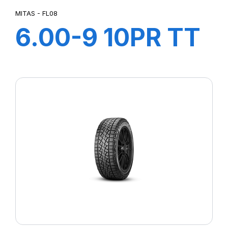
MITAS - FL08
6.00-9 10PR TT
FL08+FLAP+CH
A AIR