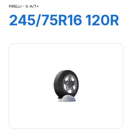
PIRELLI - S-A/T+
245/75R16 120R
S-A/T+