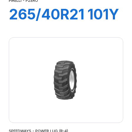
PIRELLI - PZERO
265/40R21 101Y
PZERO (N0)
SPEEDWAYS - POWER LUG (R-4)