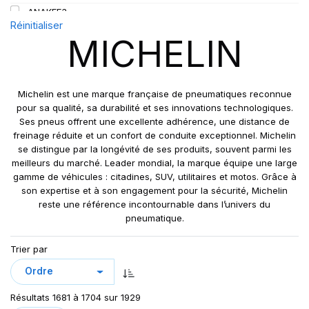
L5
450
ANAKEE3
110
M
Réinitialiser
480
ANNEAU
110/108
MICHELIN
R
520
BIBLOAD HARD SURFACE
111
S
BIBSTEEL ALL TERRAIN
112
T
BIBSTEEL HARD SURFACE
112/110
Michelin est une marque française de pneumatiques reconnue
V
CUP 2
pour sa qualité, sa durabilité et ses innovations technologiques.
113
W
Ses pneus offrent une excellente adhérence, une distance de
CUP2
113/111
freinage réduite et un confort de conduite exceptionnel. Michelin
Y
ENERGY SAVER
115
se distingue par la longévité de ses produits, souvent parmi les
ENERGY SAVER+
meilleurs du marché. Leader mondial, la marque équipe une large
115/113
gamme de véhicules : citadines, SUV, utilitaires et motos. Grâce à
IND POWER CL
116
son expertise et à son engagement pour la sécurité, Michelin
L5** XLDD2
116/114
reste une référence incontournable dans l’univers du
LATITUDE CROSS
pneumatique.
117/116
LATITUDE CROSS DT
119/116
Trier par
LATITUDE SPORT
121
LATITUDE SPORT 3
121/118
LATITUDE SPORT3
121/120
Résultats 1681 à 1704 sur 1929