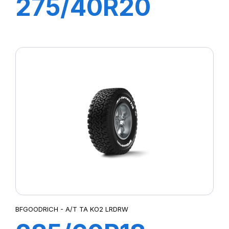
275/40R20
106Y XL
LATTITUDE
SPORT 3
BFGOODRICH - A/T TA KO2 LRDRW