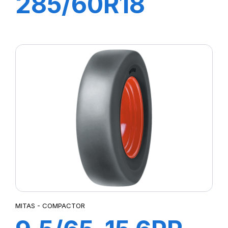
285/60R18
118/115S A/T TA
KO2 LRDRWL
MITAS - COMPACTOR