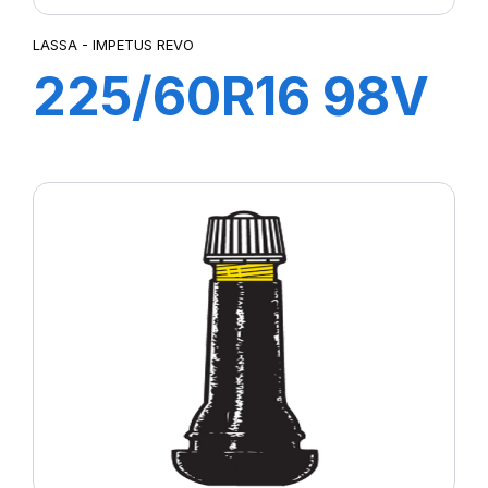
LASSA - IMPETUS REVO
225/60R16 98V
IMPETUS REVO