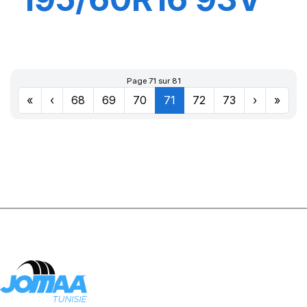
XL PRIMACY 5
Page 71 sur 81
«
‹
68
69
70
71
72
73
›
»