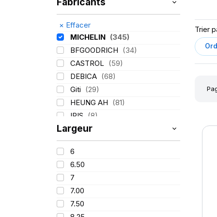
Fabricants
×
Effacer
Trier p
MICHELIN
(345)
BFGOODRICH
(34)
CASTROL
(59)
DEBICA
(68)
Pag
Giti
(29)
HEUNG AH
(81)
IRIS
(8)
Largeur
ITALMATIC
(60)
KLEBER
(116)
6
LASSA
(174)
6.50
LING LONG
(152)
7
MITAS
(95)
7.00
Mondolfo ferro
(31)
7.50
PIRELLI
(419)
8.25