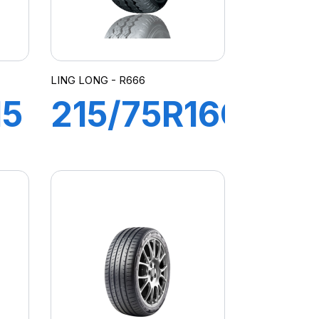
LING LONG - R666
15
215/75R16C
12PR
117/114Q
R666