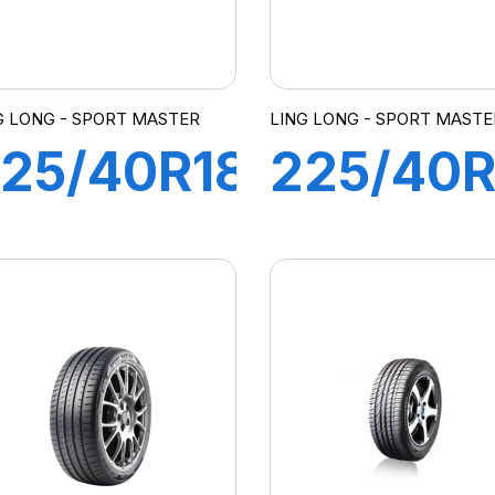
G LONG - SPORT MASTER
LING LONG - SPORT MASTE
25/40R18
225/40R
2Y XL
93Y
SPORT
SPORT
MASTER
MASTER