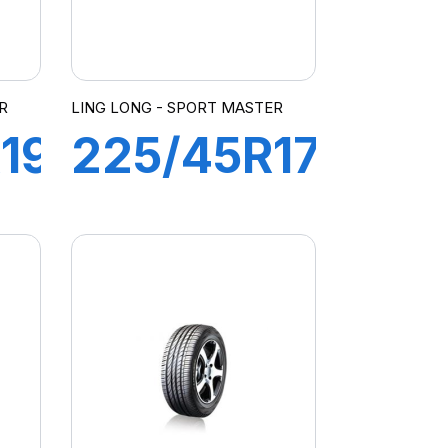
R
LING LONG - SPORT MASTER
19
225/45R17
94Y XL
SPORT
MASTER