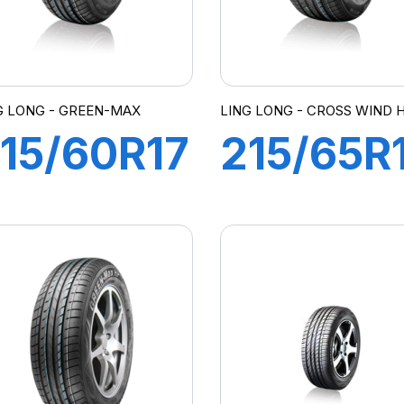
G LONG - GREEN-MAX
LING LONG - CROSS WIND 
15/60R17
215/65R
96H
96H
REEN-
CROSS
MAX
WIND
P010
HP010