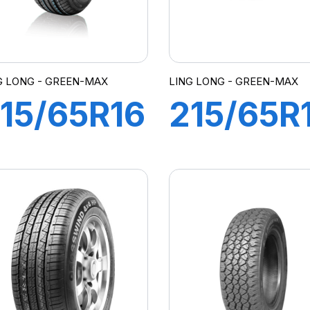
G LONG - GREEN-MAX
LING LONG - GREEN-MAX
15/65R16
215/65R
98H
103V XL
REEN-
GREEN-
MAX
MAX 4X
P010
(HP)