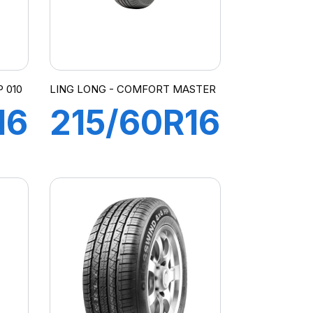
 010
LING LONG - COMFORT MASTER
16
215/60R16
99V XL
COMFORT
MASTER