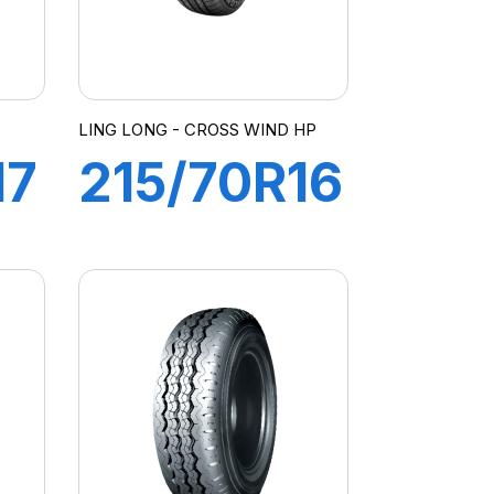
LING LONG - CROSS WIND HP
17
215/70R16
100H
CROSS
4
WIND 4X4
HP