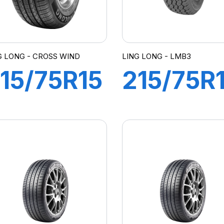
G LONG - CROSS WIND
LING LONG - LMB3
15/75R15
215/75R
00S
100S
CROSS
LMB3
IND ET