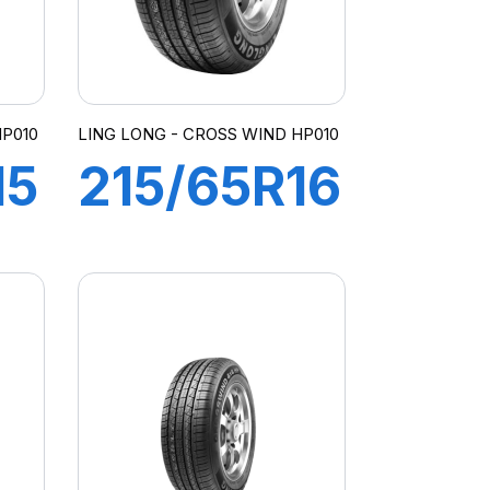
HP010
LING LONG - CROSS WIND HP010
15
215/65R16
98H
CROSS
WIND
HP010