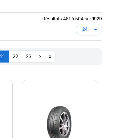
Résultats 481 à 504 sur 1929
21
22
23
›
»