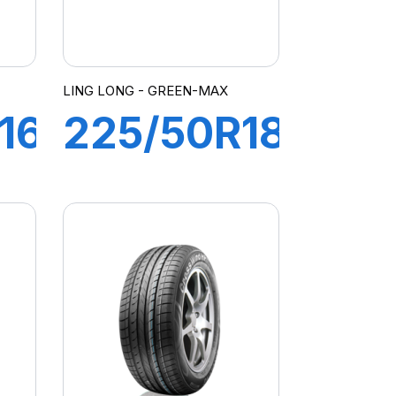
LING LONG - GREEN-MAX
16
225/50R18
95V
GREEN-
MAX 4X4
(HP)