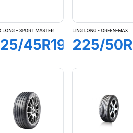
G LONG - SPORT MASTER
LING LONG - GREEN-MAX
25/45R19
225/50R
6Y XL
96V XL
SPORT
GREEN-
MASTER
MAX