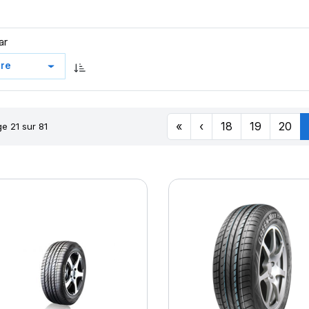
ar
«
‹
18
19
20
e 21 sur 81