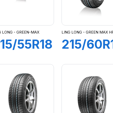
G LONG - GREEN-MAX
LING LONG - GREEN MAX HP
15/55R18
215/60R
99V
95H
REEN-
GREEN-
MAX 4X4
MAX
HP010