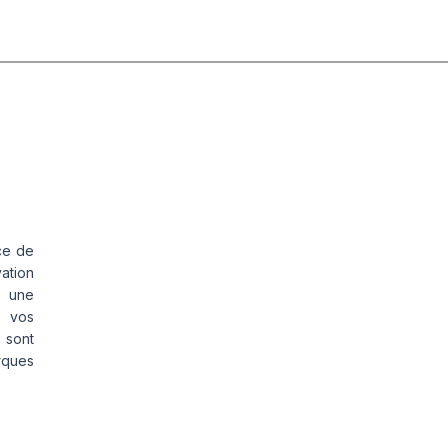
ce de
vation
s une
s vos
 sont
rques