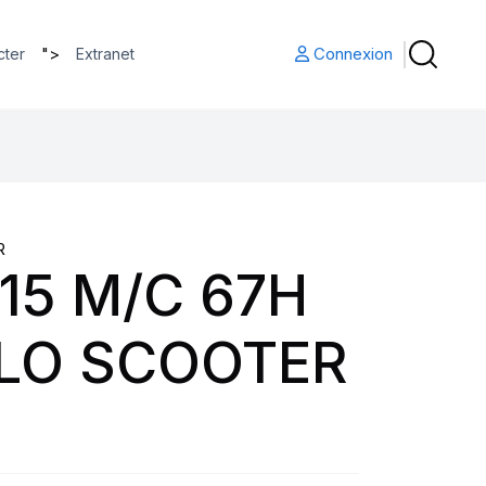
">
Connexion
cter
Extranet
R
15 M/C 67H
BLO SCOOTER