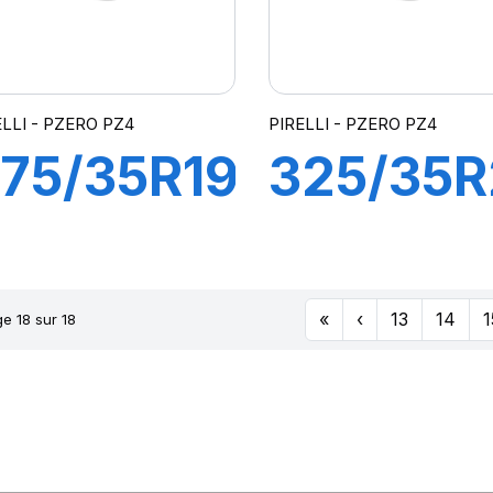
ELLI - PZERO PZ4
PIRELLI - PZERO PZ4
75/35R19
325/35R
00Y XL
(ZR) 114
-F P
XL PZER
«
‹
13
14
1
e 18 sur 18
ERO PZ4
4
*)