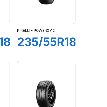
PIRELLI - POWERGY 2
18
235/55R18
104Y XL
ON
POWERGY
2