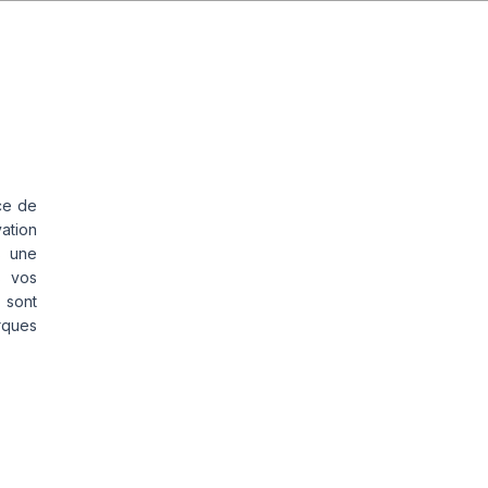
ce de
vation
s une
s vos
 sont
rques