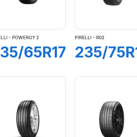
ELLI - POWERGY 2
PIRELLI - R02
35/65R17
235/75R
08W XL
R02 PT
POWERGY
143/141