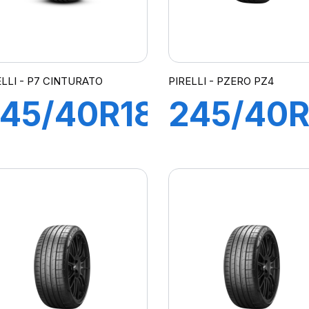
ELLI - P7 CINTURATO
PIRELLI - PZERO PZ4
45/40R18
245/40R
7Y XL P7
98Y XL 
CINTURATO
F P ZER
J)
PZ4(*)