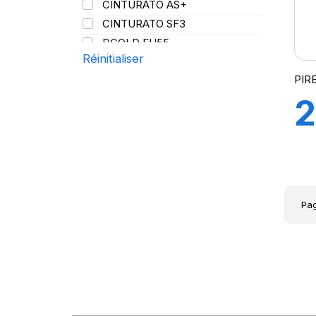
CINTURATO AS+
121/120
CINTURATO SF3
123
DCOLD FH55
128/126
Réinitialiser
DIABLO SCOOTER R
136/134
PIR
FG85
143/141
2
FG88
148/145
FH95
152
FH:01K
1
152/148
FR25
154/148
FR 25 PLUS
R
154/149
FR:01
154/150
Pag
FR: 01S
Z
156/150
LS97 PLUS
158/156
NERO
160
(
NERO GT
164/160
P-ZERO
168
P-ZERO AS