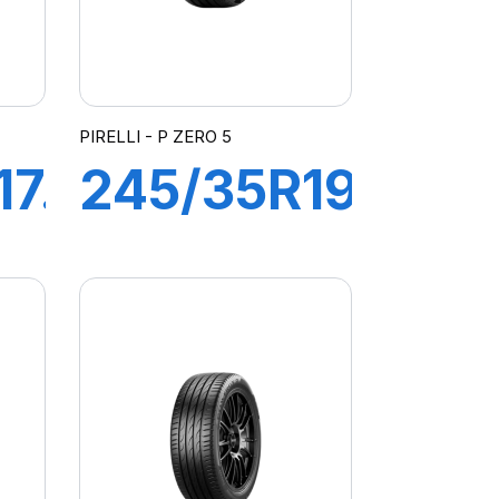
PIRELLI - P ZERO 5
17.5
245/35R19
(ZR) 93Y
K
XL PZERO
5