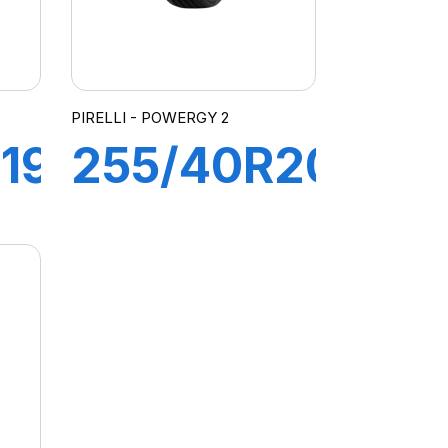
PIRELLI - POWERGY 2
19
255/40R20
R-
101Y XL
O
POWERGY
2