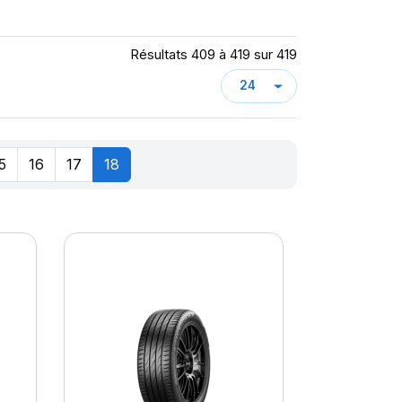
Résultats 409 à 419 sur 419
5
16
17
18