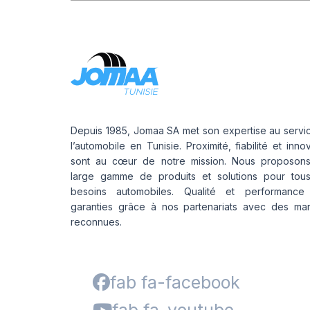
P1 CINTURATO
P1 CINTURATO VERDE
P 7
P7 ALL SEASON
P7 CINTURATO
P7 CINTURATO (*)
P7 CINTURATO (MO)
Depuis 1985, Jomaa SA met son expertise au servi
P7 CINTURATO (MOE)
l’automobile en Tunisie. Proximité, fiabilité et inno
sont au cœur de notre mission. Nous proposon
P7 CINTURATO 2
large gamme de produits et solutions pour tou
P7 CINTURATO C2
besoins automobiles. Qualité et performance
POWERGY
garanties grâce à nos partenariats avec des ma
POWERGY 2
reconnues.
PS22
PZ4
PZERO
fab fa-facebook
P ZERO (N0)
fab fa-youtube