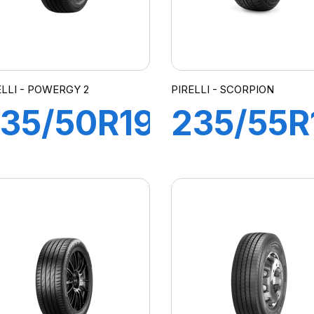
ELLI - POWERGY 2
PIRELLI - SCORPION
35/50R19
235/55R
03W XL
100V
POWERGY
SCORPI