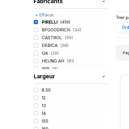
Fabricants
×
Effacer
Trier p
PIRELLI
(419)
BFGOODRICH
(34)
CASTROL
(59)
DEBICA
(68)
Pag
Giti
(29)
HEUNG AH
(81)
IRIS
(8)
Largeur
ITALMATIC
(60)
KLEBER
(116)
8.50
LASSA
(174)
12
LING LONG
(152)
13
MICHELIN
(345)
14
MITAS
(95)
155
Mondolfo ferro
(31)
160