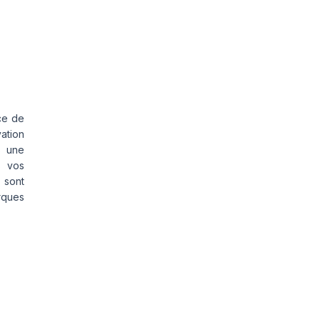
ce de
vation
s une
s vos
 sont
rques