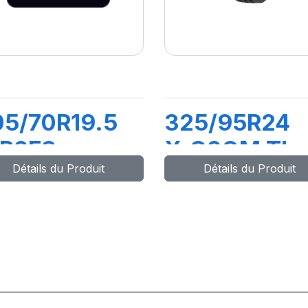
5/70R19.5
325/95R24
.R2FS
X.G2OM TL
Détails du Produit
Détails du Produit
48/145M
162/160K M