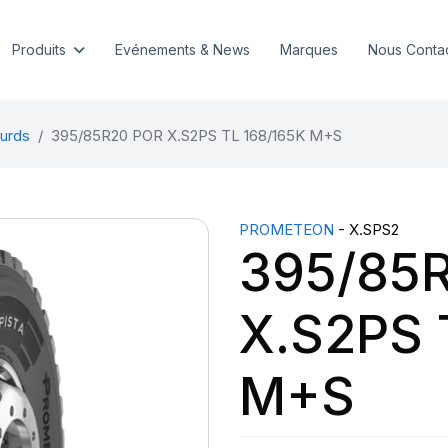
Produits
Evénements & News
Marques
Nous Conta
urds
395/85R20 POR X.S2PS TL 168/165K M+S
PROMETEON
- X.SPS2
395/85
X.S2PS 
M+S