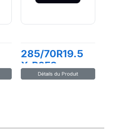
285/70R19.5
X.R2FS
Détails du Produit
+S
146/144L M+S