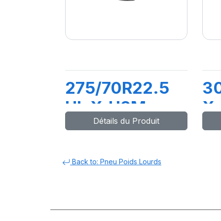
275/70R22.5
30
HL X.U2M
X
Détails du Produit
152/148J
1
Back to: Pneu Poids Lourds