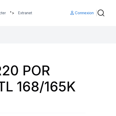
">
Connexion
cter
Extranet
R20 POR
TL 168/165K