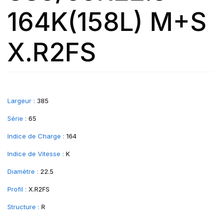
164K(158L) M+S
X.R2FS
Largeur :
385
Série :
65
Indice de Charge :
164
Indice de Vitesse :
K
Diamètre :
22.5
Profil :
X.R2FS
Structure :
R