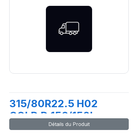
315/80R22.5 H02
COLD D 156/150L
Détails du Produit
(M+S)