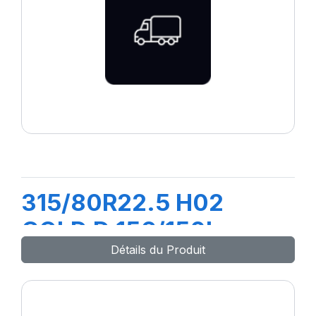
315/80R22.5 H02
COLD D 156/150L
Détails du Produit
(M+S)