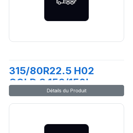
315/80R22.5 H02
COLD S 156/150L
Détails du Produit
(154M)