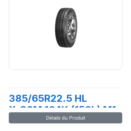
385/65R22.5 HL
X.G2M 164K (158L) M1
Détails du Produit
(M+S)