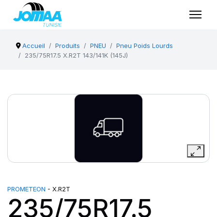
Accueil
Produits
PNEU
Pneu Poids Lourds
235/75R17.5 X.R2T 143/141K (145J)
PROMETEON
- X.R2T
235/75R17.5