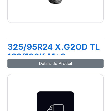
325/95R24 X.G2OD TL
162/160K M+S
Détails du Produit