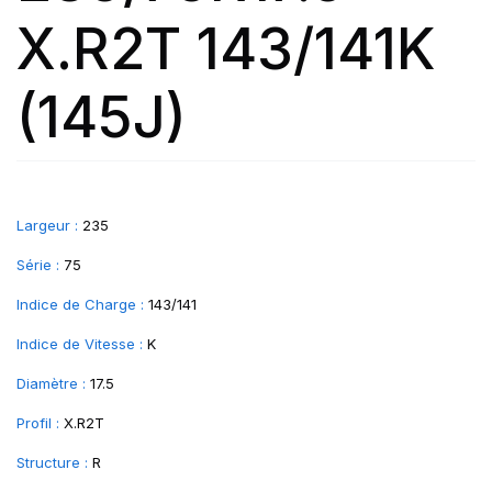
X.R2T 143/141K
(145J)
Largeur :
235
Série :
75
Indice de Charge :
143/141
Indice de Vitesse :
K
Diamètre :
17.5
Profil :
X.R2T
Structure :
R