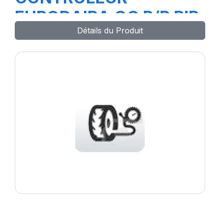
EURODAIRA GC B/P PIP
Détails du Produit
38039-99