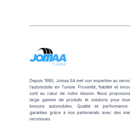
J
PIRELLI
(419)
PROMETEON
(18)
2
SCHRADER
(24)
SIOC
(23)
SPEEDWAYS
(64)
TIGAR
(24)
Depuis 1985, Jomaa SA met son expertise au servi
l’automobile en Tunisie. Proximité, fiabilité et inno
sont au cœur de notre mission. Nous proposon
large gamme de produits et solutions pour tou
besoins automobiles. Qualité et performance
garanties grâce à nos partenariats avec des ma
reconnues.