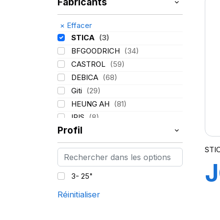
Fabricants
×
Effacer
STICA
(3)
BFGOODRICH
(34)
CASTROL
(59)
DEBICA
(68)
Giti
(29)
HEUNG AH
(81)
IRIS
(8)
Profil
ITALMATIC
(60)
KLEBER
(116)
STIC
LASSA
(174)
J
LING LONG
(152)
3- 25"
MICHELIN
(345)
Réinitialiser
MITAS
(95)
Mondolfo ferro
(31)