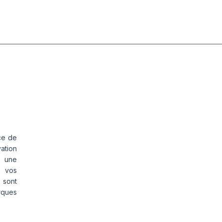
ANTE 3-
JANTE 2
5''
25''
ce de
vation
s une
s vos
 sont
rques