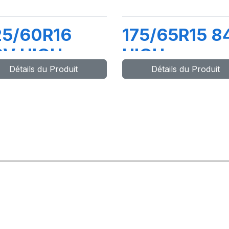
25/60R16
175/65R15 8
8V HIGH
HIGH
Détails du Produit
Détails du Produit
ERFORMANCE
PERFORMAN