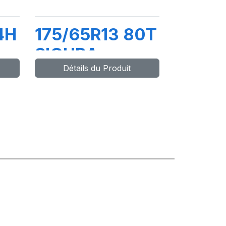
4H
175/65R13 80T
SIGURA
Détails du Produit
CE