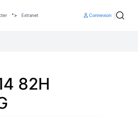
">
Connexion
cter
Extranet
14 82H
G