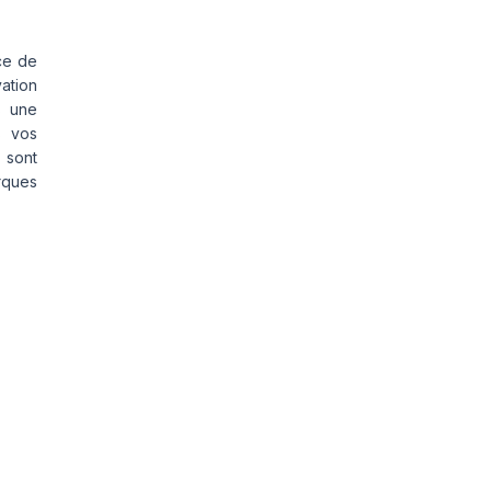
ce de
vation
s une
s vos
 sont
rques