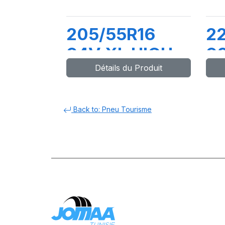
205/55R16
2
94V XL HIGH
9
Détails du Produit
PERFORMANCE
P
DT
Back to: Pneu Tourisme