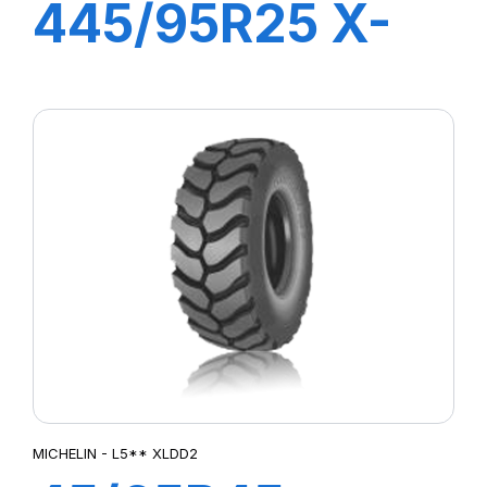
445/95R25 X-
CRANE+TL 174F
MICHELIN - L5** XLDD2