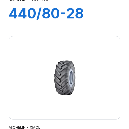
440/80-28
163A8 TL IND
POWER CL
MICHELIN - XMCL