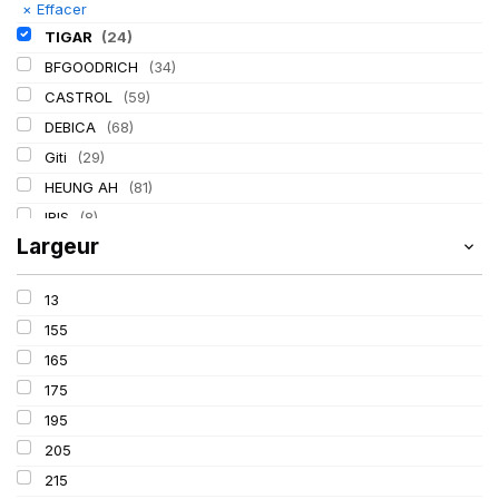
×
Effacer
TIGAR
(24)
BFGOODRICH
(34)
CASTROL
(59)
DEBICA
(68)
Giti
(29)
HEUNG AH
(81)
IRIS
(8)
Largeur
ITALMATIC
(60)
KLEBER
(116)
13
LASSA
(174)
155
LING LONG
(152)
165
MICHELIN
(345)
175
MITAS
(95)
195
Mondolfo ferro
(31)
205
PIRELLI
(419)
215
PROMETEON
(18)