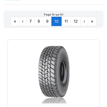
Page 10 sur 81
«
‹
7
8
9
10
11
12
›
»