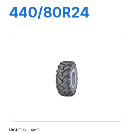
440/80R24
161A8/161B IND
XMCL
MICHELIN - XMCL