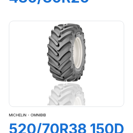
167A8/167B IND
TL XMCL
MICHELIN - OMNIBIB
520/70R38 150D