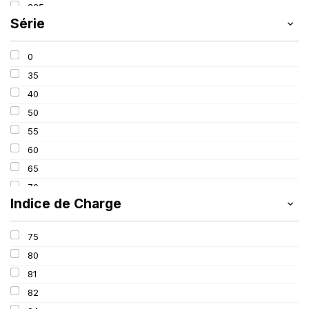
225
SCHRADER
(24)
Série
235
SIOC
(23)
245
SPEEDWAYS
(64)
0
315
STICA
(3)
35
40
50
55
60
65
70
Indice de Charge
75
80
75
90
80
650
81
82