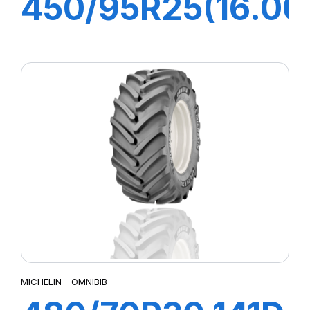
450/95R25(16.00
X-STRADDLE 2
202A7
MICHELIN - OMNIBIB