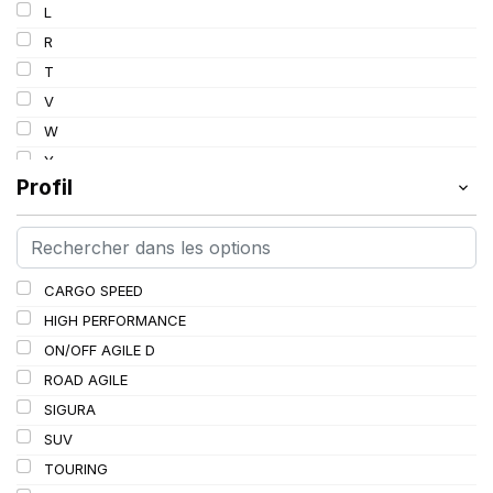
L
R
T
V
W
Y
Profil
CARGO SPEED
HIGH PERFORMANCE
ON/OFF AGILE D
ROAD AGILE
SIGURA
SUV
TOURING