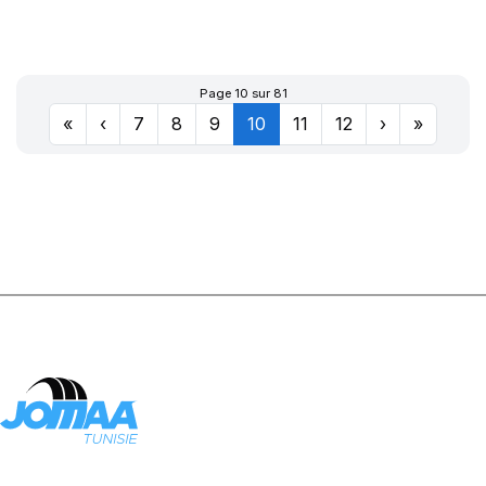
TL XZM
Page 10 sur 81
«
‹
7
8
9
10
11
12
›
»