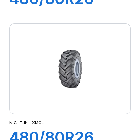
167A8/167B
BIBLOAD HARD
SURFACE
MICHELIN - XMCL
480/80R26