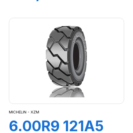
162A8/162B TL
AGRIBIB 2
MICHELIN - XZM
6.00R9 121A5