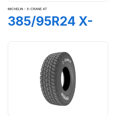
MICHELIN - X-CRANE AT
385/95R24 X-
CRANE AT TT
170F