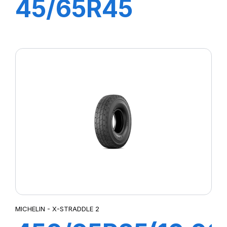
45/65R45
XLDD2 L5**TL
244A2
MICHELIN - X-STRADDLE 2