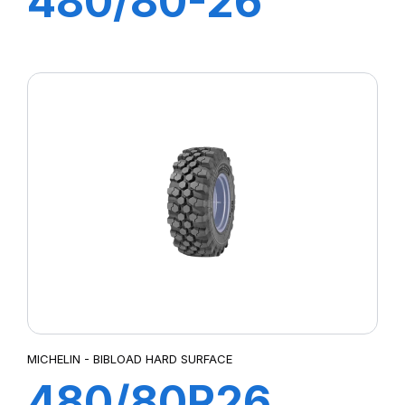
480/80-26
167A8 IND
POWER CL
MICHELIN - BIBLOAD HARD SURFACE
480/80R26