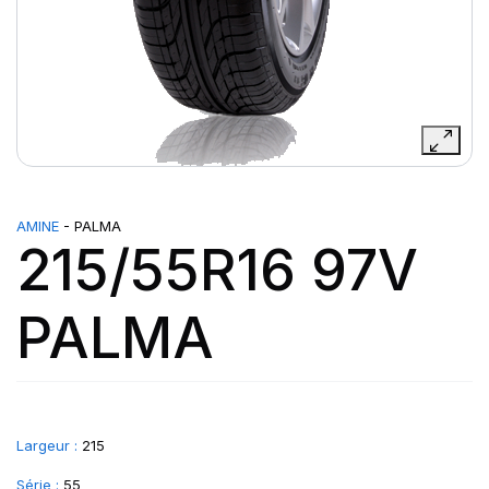
AMINE
- PALMA
215/55R16 97V
PALMA
Largeur :
215
Série :
55