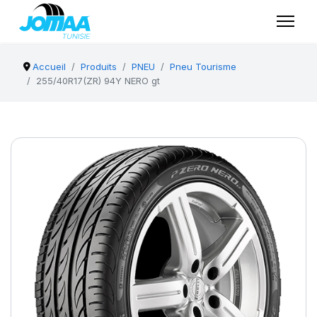
Accueil
Produits
PNEU
Pneu Tourisme
255/40R17(ZR) 94Y NERO gt