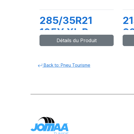
285/35R21
21
105Y XL P-
9
Détails du Produit
ZERO PZ4 (*)
P
Back to: Pneu Tourisme