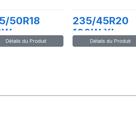
5/50R18
235/45R20
2W
100W XL
Détails du Produit
Détails du Produit
OWERGY
PZERO MO