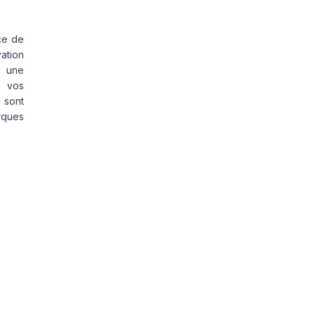
ce de
vation
s une
s vos
 sont
rques