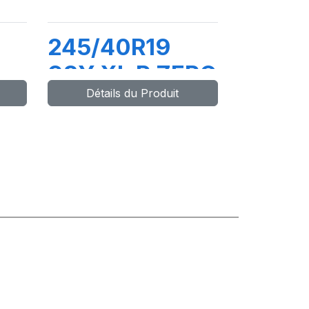
245/40R19
98Y XL P ZERO
Détails du Produit
PZ4 (J) ncs