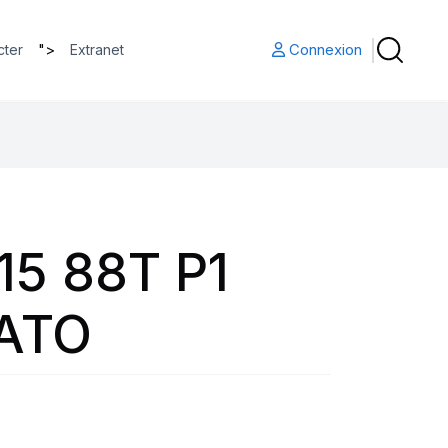
">
Connexion
cter
Extranet
15 88T P1
ATO